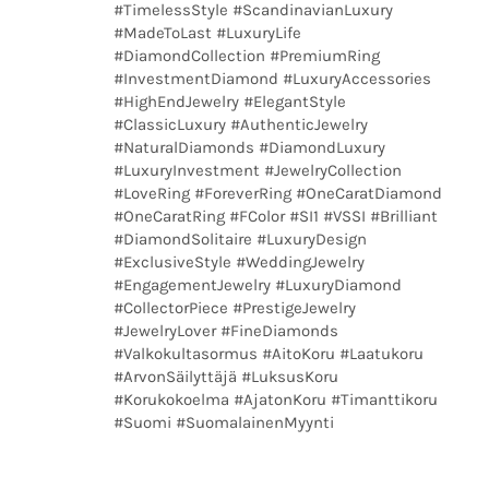
#TimelessStyle #ScandinavianLuxury
#MadeToLast #LuxuryLife
#DiamondCollection #PremiumRing
#InvestmentDiamond #LuxuryAccessories
#HighEndJewelry #ElegantStyle
#ClassicLuxury #AuthenticJewelry
#NaturalDiamonds #DiamondLuxury
#LuxuryInvestment #JewelryCollection
#LoveRing #ForeverRing #OneCaratDiamond
#OneCaratRing #FColor #SI1 #VSSI #Brilliant
#DiamondSolitaire #LuxuryDesign
#ExclusiveStyle #WeddingJewelry
#EngagementJewelry #LuxuryDiamond
#CollectorPiece #PrestigeJewelry
#JewelryLover #FineDiamonds
#Valkokultasormus #AitoKoru #Laatukoru
#ArvonSäilyttäjä #LuksusKoru
#Korukokoelma #AjatonKoru #Timanttikoru
#Suomi #SuomalainenMyynti