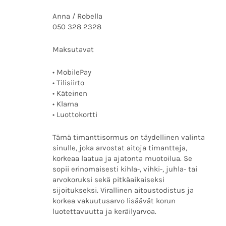
Anna / Robella
050 328 2328
Maksutavat
• MobilePay
• Tilisiirto
• Käteinen
• Klarna
• Luottokortti
Tämä timanttisormus on täydellinen valinta
sinulle, joka arvostat aitoja timantteja,
korkeaa laatua ja ajatonta muotoilua. Se
sopii erinomaisesti kihla-, vihki-, juhla- tai
arvokoruksi sekä pitkäaikaiseksi
sijoitukseksi. Virallinen aitoustodistus ja
korkea vakuutusarvo lisäävät korun
luotettavuutta ja keräilyarvoa.