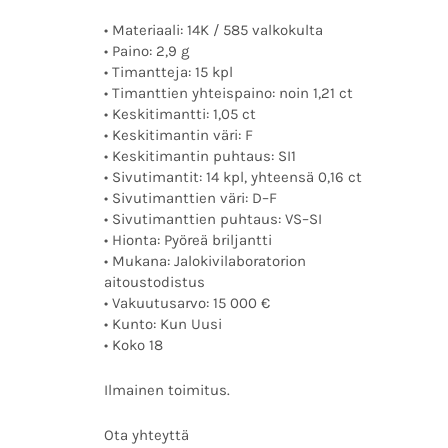
• Materiaali: 14K / 585 valkokulta
• Paino: 2,9 g
• Timantteja: 15 kpl
• Timanttien yhteispaino: noin 1,21 ct
• Keskitimantti: 1,05 ct
• Keskitimantin väri: F
• Keskitimantin puhtaus: SI1
• Sivutimantit: 14 kpl, yhteensä 0,16 ct
• Sivutimanttien väri: D–F
• Sivutimanttien puhtaus: VS–SI
• Hionta: Pyöreä briljantti
• Mukana: Jalokivilaboratorion
aitoustodistus
• Vakuutusarvo: 15 000 €
• Kunto: Kun Uusi
• Koko 18
Ilmainen toimitus.
Ota yhteyttä