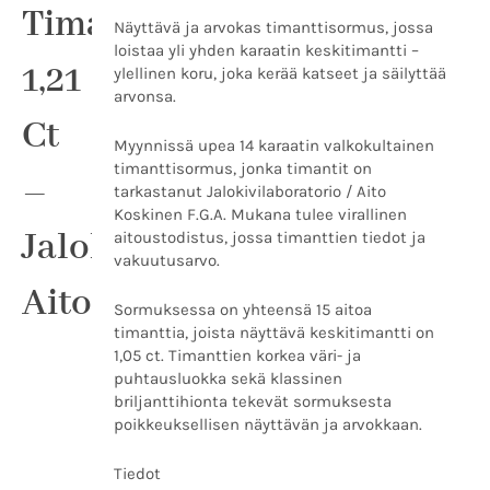
Timanttisormus
Jalokivilaboratorion
Näyttävä ja arvokas timanttisormus, jossa
aitoustodistuksella
loistaa yli yhden karaatin keskitimantti –
määrä
1,21
ylellinen koru, joka kerää katseet ja säilyttää
arvonsa.
Ct
Myynnissä upea 14 karaatin valkokultainen
timanttisormus, jonka timantit on
–
tarkastanut Jalokivilaboratorio / Aito
Koskinen F.G.A. Mukana tulee virallinen
Jalokivilaboratorion
aitoustodistus, jossa timanttien tiedot ja
vakuutusarvo.
Aitoustodistuksella
Sormuksessa on yhteensä 15 aitoa
timanttia, joista näyttävä keskitimantti on
1,05 ct. Timanttien korkea väri- ja
puhtausluokka sekä klassinen
briljanttihionta tekevät sormuksesta
poikkeuksellisen näyttävän ja arvokkaan.
Tiedot