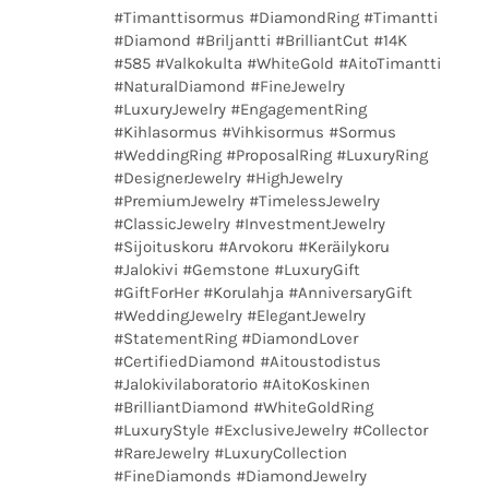
#Timanttisormus #DiamondRing #Timantti
#Diamond #Briljantti #BrilliantCut #14K
#585 #Valkokulta #WhiteGold #AitoTimantti
#NaturalDiamond #FineJewelry
#LuxuryJewelry #EngagementRing
#Kihlasormus #Vihkisormus #Sormus
#WeddingRing #ProposalRing #LuxuryRing
#DesignerJewelry #HighJewelry
#PremiumJewelry #TimelessJewelry
#ClassicJewelry #InvestmentJewelry
#Sijoituskoru #Arvokoru #Keräilykoru
#Jalokivi #Gemstone #LuxuryGift
#GiftForHer #Korulahja #AnniversaryGift
#WeddingJewelry #ElegantJewelry
#StatementRing #DiamondLover
#CertifiedDiamond #Aitoustodistus
#Jalokivilaboratorio #AitoKoskinen
#BrilliantDiamond #WhiteGoldRing
#LuxuryStyle #ExclusiveJewelry #Collector
#RareJewelry #LuxuryCollection
#FineDiamonds #DiamondJewelry