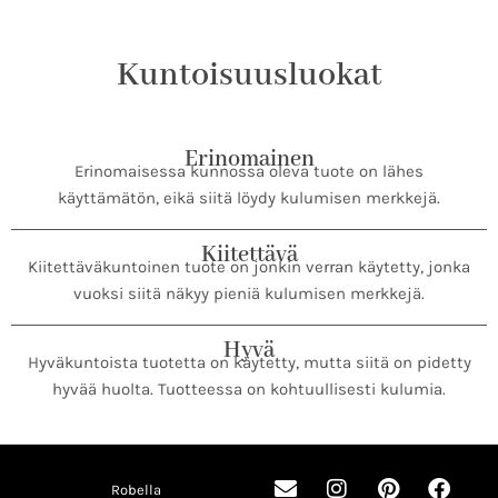
Kuntoisuusluokat
Erinomainen
Erinomaisessa kunnossa oleva tuote on lähes
käyttämätön, eikä siitä löydy kulumisen merkkejä.
Kiitettävä
Kiitettäväkuntoinen tuote on jonkin verran käytetty, jonka
vuoksi siitä näkyy pieniä kulumisen merkkejä.
Hyvä
Hyväkuntoista tuotetta on käytetty, mutta siitä on pidetty
hyvää huolta. Tuotteessa on kohtuullisesti kulumia.
E
I
P
F
Robella