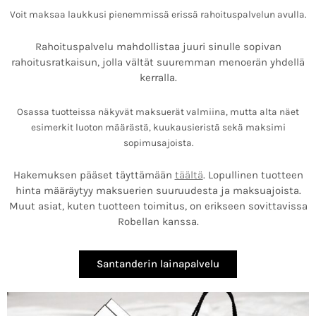
Voit maksaa laukkusi pienemmissä erissä rahoituspalvelun avulla.
Rahoituspalvelu mahdollistaa juuri sinulle sopivan
rahoitusratkaisun, jolla vältät suuremman menoerän yhdellä
kerralla.
Osassa tuotteissa näkyvät maksuerät valmiina, mutta alta näet
esimerkit luoton määrästä, kuukausieristä sekä maksimi
sopimusajoista.
Hakemuksen pääset täyttämään
täältä
. Lopullinen tuotteen
hinta määräytyy maksuerien suuruudesta ja maksuajoista.
Muut asiat, kuten tuotteen toimitus, on erikseen sovittavissa
Robellan kanssa.
Santanderin lainapalvelu