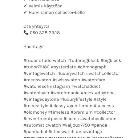
✔ Valmis käyttöön
✔ Harvinainen collector-kello
Ota yhteyttä
050 328 2328
Hashtagit
#tudor #tudorwatch #tudorbigblock #bigblock
#tudor79180 #oysterdate #chronograph
#vintagewatch #luxurywatch #watchcollector
#menswatch #swisswatch #watchfam
#watchesofinstagram #watchaddict
#watchlover #watchmania #rolex #daytona
#vintagedaytona #luxurylifestyle #style
#mensstyle #classy #gentleman #success
#oldmoney #timeless #premium #collector
#investmentpiece #iconic #watchcollection
#automaticwatch #valjoux7750 #panda
#pandadial #steelwatch #neovintage