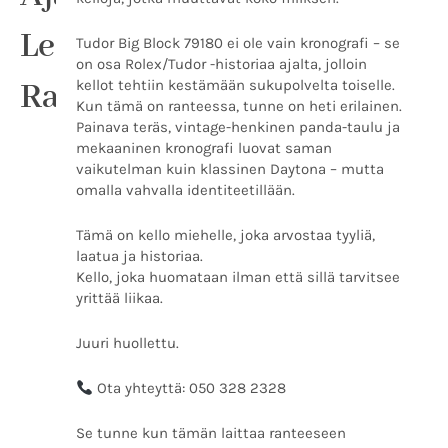
Legenda
Tudor Big Block 79180 ei ole vain kronografi – se
on osa Rolex/Tudor -historiaa ajalta, jolloin
Ranteeseen
kellot tehtiin kestämään sukupolvelta toiselle.
Kun tämä on ranteessa, tunne on heti erilainen.
Painava teräs, vintage-henkinen panda-taulu ja
mekaaninen kronografi luovat saman
vaikutelman kuin klassinen Daytona – mutta
omalla vahvalla identiteetillään.
Tämä on kello miehelle, joka arvostaa tyyliä,
laatua ja historiaa.
Kello, joka huomataan ilman että sillä tarvitsee
yrittää liikaa.
Juuri huollettu.
Ota yhteyttä: 050 328 2328
Se tunne kun tämän laittaa ranteeseen