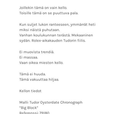
Joillekin tämä on vain kello.
Toisille tämä on se puuttuva pala.
Kun suljet lukon ranteeseen, ymmärrät heti
miksi näistä puhutaan.
Vanhan koulukunnan terästä. Mekaaninen
sydän. Rolex-aikakauden Tudorin fiilis.
Ei muovista trendiä.
Ei massaa.
Vaan oikea miesten kello.
Tämä ei huuda.
Tämä vakuuttaa hiljaa.
Kellon tiedot
Malli: Tudor Oysterdate Chronograph
“Big Block”
Referenssi: 79180