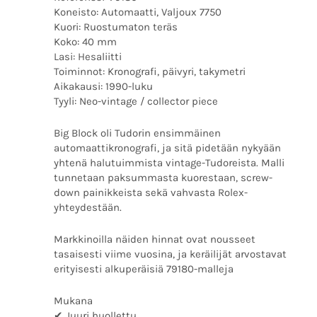
Koneisto: Automaatti, Valjoux 7750
Kuori: Ruostumaton teräs
Koko: 40 mm
Lasi: Hesaliitti
Toiminnot: Kronografi, päivyri, takymetri
Aikakausi: 1990-luku
Tyyli: Neo-vintage / collector piece
Big Block oli Tudorin ensimmäinen
automaattikronografi, ja sitä pidetään nykyään
yhtenä halutuimmista vintage-Tudoreista. Malli
tunnetaan paksummasta kuorestaan, screw-
down painikkeista sekä vahvasta Rolex-
yhteydestään.
Markkinoilla näiden hinnat ovat nousseet
tasaisesti viime vuosina, ja keräilijät arvostavat
erityisesti alkuperäisiä 79180-malleja
Mukana
✔ Juuri huollettu