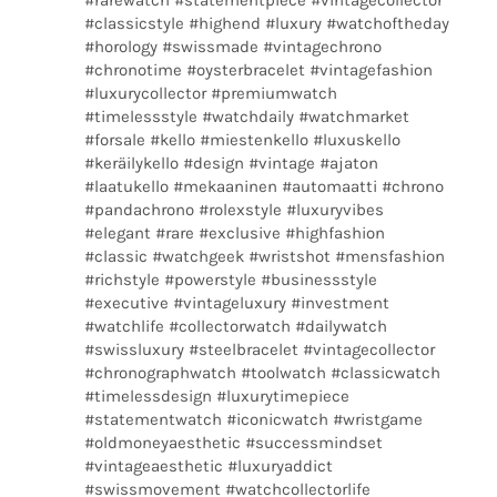
#rarewatch #statementpiece #vintagecollector
#classicstyle #highend #luxury #watchoftheday
#horology #swissmade #vintagechrono
#chronotime #oysterbracelet #vintagefashion
#luxurycollector #premiumwatch
#timelessstyle #watchdaily #watchmarket
#forsale #kello #miestenkello #luxuskello
#keräilykello #design #vintage #ajaton
#laatukello #mekaaninen #automaatti #chrono
#pandachrono #rolexstyle #luxuryvibes
#elegant #rare #exclusive #highfashion
#classic #watchgeek #wristshot #mensfashion
#richstyle #powerstyle #businessstyle
#executive #vintageluxury #investment
#watchlife #collectorwatch #dailywatch
#swissluxury #steelbracelet #vintagecollector
#chronographwatch #toolwatch #classicwatch
#timelessdesign #luxurytimepiece
#statementwatch #iconicwatch #wristgame
#oldmoneyaesthetic #successmindset
#vintageaesthetic #luxuryaddict
#swissmovement #watchcollectorlife