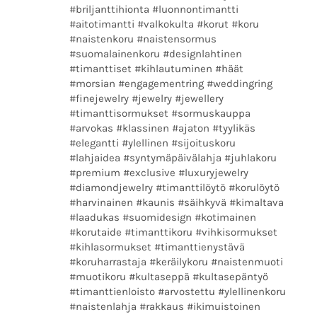
#briljanttihionta #luonnontimantti
#aitotimantti #valkokulta #korut #koru
#naistenkoru #naistensormus
#suomalainenkoru #designlahtinen
#timanttiset #kihlautuminen #häät
#morsian #engagementring #weddingring
#finejewelry #jewelry #jewellery
#timanttisormukset #sormuskauppa
#arvokas #klassinen #ajaton #tyylikäs
#elegantti #ylellinen #sijoituskoru
#lahjaidea #syntymäpäivälahja #juhlakoru
#premium #exclusive #luxuryjewelry
#diamondjewelry #timanttilöytö #korulöytö
#harvinainen #kaunis #säihkyvä #kimaltava
#laadukas #suomidesign #kotimainen
#korutaide #timanttikoru #vihkisormukset
#kihlasormukset #timanttienystävä
#koruharrastaja #keräilykoru #naistenmuoti
#muotikoru #kultaseppä #kultasepäntyö
#timanttienloisto #arvostettu #ylellinenkoru
#naistenlahja #rakkaus #ikimuistoinen