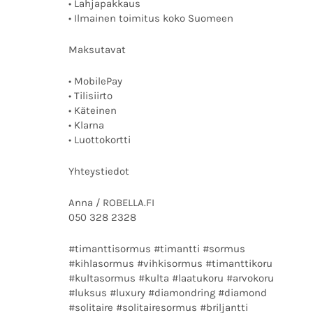
• Lahjapakkaus
• Ilmainen toimitus koko Suomeen
Maksutavat
• MobilePay
• Tilisiirto
• Käteinen
• Klarna
• Luottokortti
Yhteystiedot
Anna / ROBELLA.FI
050 328 2328
#timanttisormus #timantti #sormus
#kihlasormus #vihkisormus #timanttikoru
#kultasormus #kulta #laatukoru #arvokoru
#luksus #luxury #diamondring #diamond
#solitaire #solitairesormus #briljantti