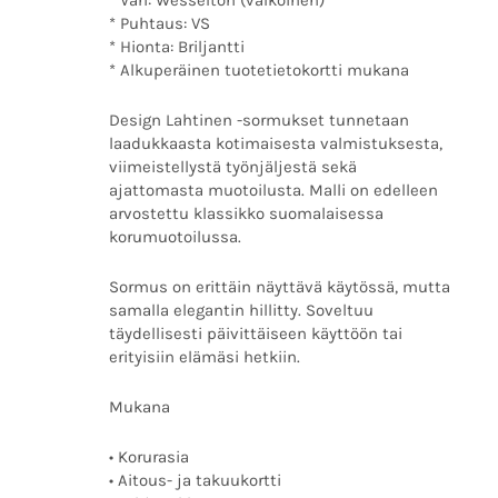
* Väri: Wesselton (valkoinen)
* Puhtaus: VS
* Hionta: Briljantti
* Alkuperäinen tuotetietokortti mukana
Design Lahtinen -sormukset tunnetaan
laadukkaasta kotimaisesta valmistuksesta,
viimeistellystä työnjäljestä sekä
ajattomasta muotoilusta. Malli on edelleen
arvostettu klassikko suomalaisessa
korumuotoilussa.
Sormus on erittäin näyttävä käytössä, mutta
samalla elegantin hillitty. Soveltuu
täydellisesti päivittäiseen käyttöön tai
erityisiin elämäsi hetkiin.
Mukana
• Korurasia
• Aitous- ja takuukortti