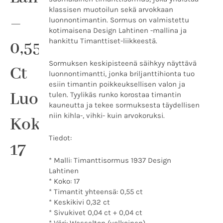
koko
klassisen muotoilun sekä arvokkaan
17
–
luonnontimantin. Sormus on valmistettu
määrä
kotimaisena Design Lahtinen -mallina ja
hankittu Timanttiset-liikkeestä.
0,55
Sormuksen keskipisteenä säihkyy näyttävä
Ct
luonnontimantti, jonka briljanttihionta tuo
esiin timantin poikkeuksellisen valon ja
Luonnontimantti,
tulen. Tyylikäs runko korostaa timantin
kauneutta ja tekee sormuksesta täydellisen
niin kihla-, vihki- kuin arvokoruksi.
Koko
Tiedot:
17
* Malli: Timanttisormus 1937 Design
Lahtinen
* Koko: 17
* Timantit yhteensä: 0,55 ct
* Keskikivi 0,32 ct
* Sivukivet 0,04 ct + 0,04 ct