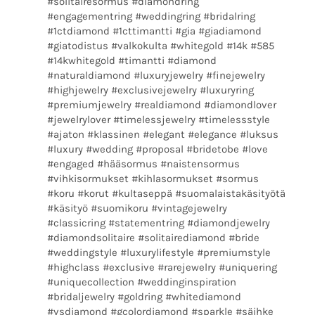
#solitairesormus #diamondring
#engagementring #weddingring #bridalring
#1ctdiamond #1cttimantti #gia #giadiamond
#giatodistus #valkokulta #whitegold #14k #585
#14kwhitegold #timantti #diamond
#naturaldiamond #luxuryjewelry #finejewelry
#highjewelry #exclusivejewelry #luxuryring
#premiumjewelry #realdiamond #diamondlover
#jewelrylover #timelessjewelry #timelessstyle
#ajaton #klassinen #elegant #elegance #luksus
#luxury #wedding #proposal #bridetobe #love
#engaged #hääsormus #naistensormus
#vihkisormukset #kihlasormukset #sormus
#koru #korut #kultaseppä #suomalaistakäsityötä
#käsityö #suomikoru #vintagejewelry
#classicring #statementring #diamondjewelry
#diamondsolitaire #solitairediamond #bride
#weddingstyle #luxurylifestyle #premiumstyle
#highclass #exclusive #rarejewelry #uniquering
#uniquecollection #weddinginspiration
#bridaljewelry #goldring #whitediamond
#vsdiamond #gcolordiamond #sparkle #säihke