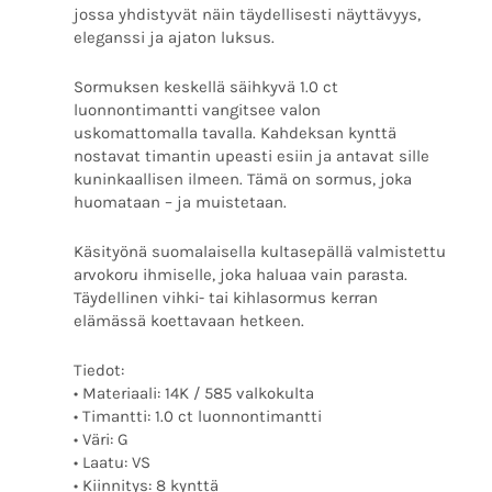
jossa yhdistyvät näin täydellisesti näyttävyys,
eleganssi ja ajaton luksus.
Sormuksen keskellä säihkyvä 1.0 ct
luonnontimantti vangitsee valon
uskomattomalla tavalla. Kahdeksan kynttä
nostavat timantin upeasti esiin ja antavat sille
kuninkaallisen ilmeen. Tämä on sormus, joka
huomataan – ja muistetaan.
Käsityönä suomalaisella kultasepällä valmistettu
arvokoru ihmiselle, joka haluaa vain parasta.
Täydellinen vihki- tai kihlasormus kerran
elämässä koettavaan hetkeen.
Tiedot:
• Materiaali: 14K / 585 valkokulta
• Timantti: 1.0 ct luonnontimantti
• Väri: G
• Laatu: VS
• Kiinnitys: 8 kynttä