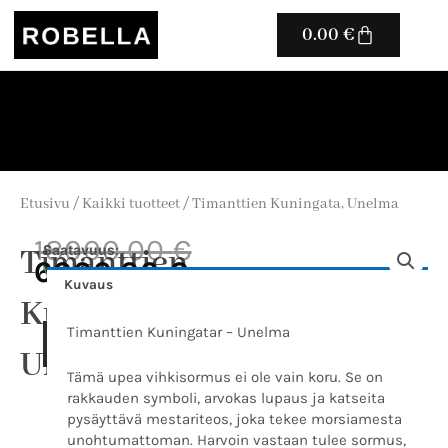
Siirry
Cart
0.00
€
sisältöön
Etusivu
/
Kaikki tuotteet
/ Timanttien Kuningata, Unelma
Alkuperäinen
Nykyinen
18000.00
€
Timanttien
Timanttien
Saatavuus:
hinta
hinta
6000.00
€
Kuningata,
Varastossa
oli:
on:
Kuvaus
Unelma
Kuningata,
18000.00 €.
6000.00 €.
määrä
Timanttien Kuningatar – Unelma
Lisää
ostoskoriin
Unelma
Tämä upea vihkisormus ei ole vain koru. Se on
rakkauden symboli, arvokas lupaus ja katseita
pysäyttävä mestariteos, joka tekee morsiamesta
unohtumattoman. Harvoin vastaan tulee sormus,