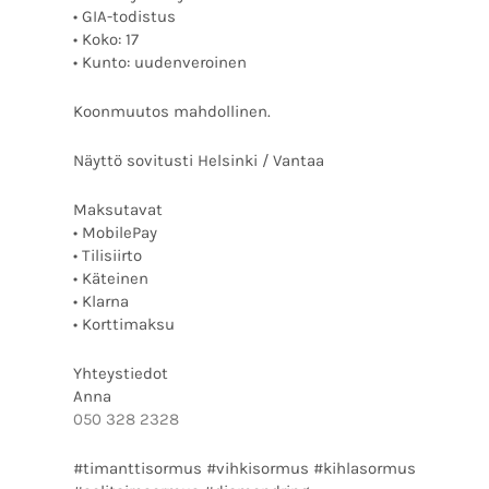
• GIA-todistus
• Koko: 17
• Kunto: uudenveroinen
Koonmuutos mahdollinen.
Näyttö sovitusti Helsinki / Vantaa
Maksutavat
• MobilePay
• Tilisiirto
• Käteinen
• Klarna
• Korttimaksu
Yhteystiedot
Anna
050 328 2328
#timanttisormus #vihkisormus #kihlasormus