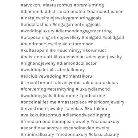
#arvokoru #laatusormus #premiumring
#diamondaddict #diamondlife #diamondfashion
#instajewelry #jewelrygram #ringgoals
#bridalfashion #engagementringgoals
#weddingluxury #diamondengagementring
#proposalring #finejewellery #realgold #solidgold
#handmadejewelry #custommade
#kultasepänliike #suomimyy #korumuoti
#naistenmuoti #luxuryfashion #designerjewelry
#highendjewelry #diamondcollector
#weddingdetails #bridalluxury
#exclusivewedding #timanttikoru
#timanttimuoti #lovesymbol #ikuisuurakkaus
#foreverring #eternityring #luxurydiamond
#weddinggoals #dreamring #perfectring
#onceinalifetime #masterpiece #heirloomjewelry
#investmentjewelry #arvokas #kultakoru
#valkokultasormus #diamondweddingring
#finediamond #europeanjewelry #nordicluxury
#scandinavianstyle #scandinavianjewelry
#minimalluxury #modernluxury #classicluxury