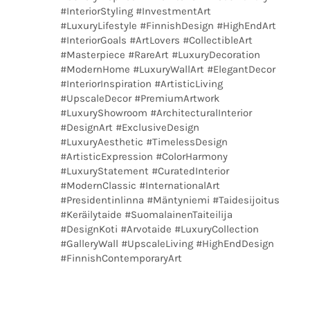
#InteriorStyling #InvestmentArt
#LuxuryLifestyle #FinnishDesign #HighEndArt
#InteriorGoals #ArtLovers #CollectibleArt
#Masterpiece #RareArt #LuxuryDecoration
#ModernHome #LuxuryWallArt #ElegantDecor
#InteriorInspiration #ArtisticLiving
#UpscaleDecor #PremiumArtwork
#LuxuryShowroom #ArchitecturalInterior
#DesignArt #ExclusiveDesign
#LuxuryAesthetic #TimelessDesign
#ArtisticExpression #ColorHarmony
#LuxuryStatement #CuratedInterior
#ModernClassic #InternationalArt
#Presidentinlinna #Mäntyniemi #Taidesijoitus
#Keräilytaide #SuomalainenTaiteilija
#DesignKoti #Arvotaide #LuxuryCollection
#GalleryWall #UpscaleLiving #HighEndDesign
#FinnishContemporaryArt