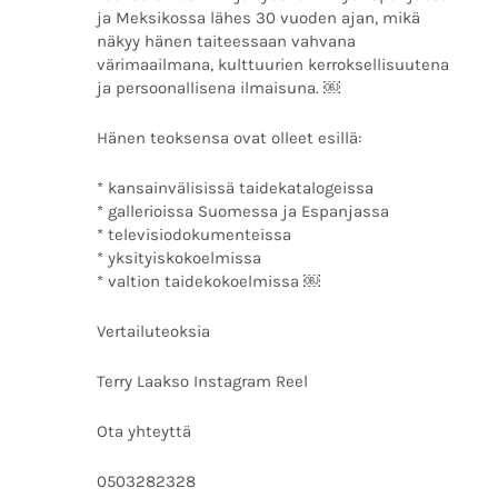
ja Meksikossa lähes 30 vuoden ajan, mikä
näkyy hänen taiteessaan vahvana
värimaailmana, kulttuurien kerroksellisuutena
ja persoonallisena ilmaisuna. ￼
Hänen teoksensa ovat olleet esillä:
* kansainvälisissä taidekatalogeissa
* gallerioissa Suomessa ja Espanjassa
* televisiodokumenteissa
* yksityiskokoelmissa
* valtion taidekokoelmissa ￼
Vertailuteoksia
Terry Laakso Instagram Reel
Ota yhteyttä
0503282328