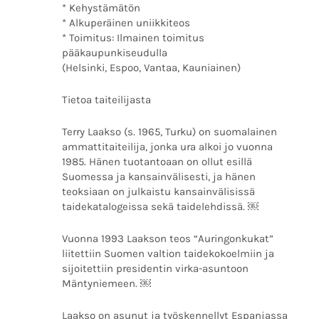
* Kehystämätön
* Alkuperäinen uniikkiteos
* Toimitus: Ilmainen toimitus
pääkaupunkiseudulla
(Helsinki, Espoo, Vantaa, Kauniainen)
Tietoa taiteilijasta
Terry Laakso (s. 1965, Turku) on suomalainen
ammattitaiteilija, jonka ura alkoi jo vuonna
1985. Hänen tuotantoaan on ollut esillä
Suomessa ja kansainvälisesti, ja hänen
teoksiaan on julkaistu kansainvälisissä
taidekatalogeissa sekä taidelehdissä. ￼
Vuonna 1993 Laakson teos “Auringonkukat”
liitettiin Suomen valtion taidekokoelmiin ja
sijoitettiin presidentin virka-asuntoon
Mäntyniemeen. ￼
Laakso on asunut ja työskennellyt Espanjassa