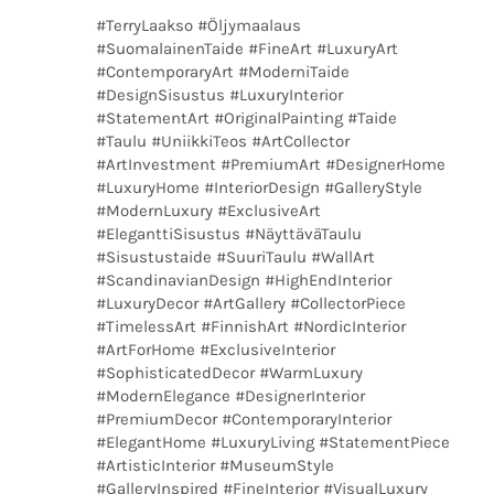
#TerryLaakso #Öljymaalaus
#SuomalainenTaide #FineArt #LuxuryArt
#ContemporaryArt #ModerniTaide
#DesignSisustus #LuxuryInterior
#StatementArt #OriginalPainting #Taide
#Taulu #UniikkiTeos #ArtCollector
#ArtInvestment #PremiumArt #DesignerHome
#LuxuryHome #InteriorDesign #GalleryStyle
#ModernLuxury #ExclusiveArt
#EleganttiSisustus #NäyttäväTaulu
#Sisustustaide #SuuriTaulu #WallArt
#ScandinavianDesign #HighEndInterior
#LuxuryDecor #ArtGallery #CollectorPiece
#TimelessArt #FinnishArt #NordicInterior
#ArtForHome #ExclusiveInterior
#SophisticatedDecor #WarmLuxury
#ModernElegance #DesignerInterior
#PremiumDecor #ContemporaryInterior
#ElegantHome #LuxuryLiving #StatementPiece
#ArtisticInterior #MuseumStyle
#GalleryInspired #FineInterior #VisualLuxury