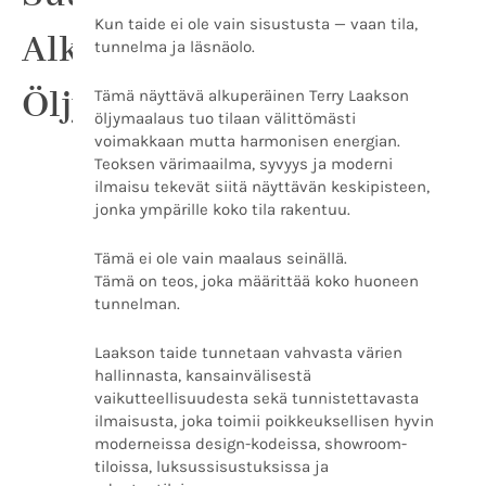
Kun taide ei ole vain sisustusta — vaan tila,
Alkuperäinen
tunnelma ja läsnäolo.
Öljymaalaus
Tämä näyttävä alkuperäinen Terry Laakson
öljymaalaus tuo tilaan välittömästi
voimakkaan mutta harmonisen energian.
Teoksen värimaailma, syvyys ja moderni
ilmaisu tekevät siitä näyttävän keskipisteen,
jonka ympärille koko tila rakentuu.
Tämä ei ole vain maalaus seinällä.
Tämä on teos, joka määrittää koko huoneen
tunnelman.
Laakson taide tunnetaan vahvasta värien
hallinnasta, kansainvälisestä
vaikutteellisuudesta sekä tunnistettavasta
ilmaisusta, joka toimii poikkeuksellisen hyvin
moderneissa design-kodeissa, showroom-
tiloissa, luksussisustuksissa ja