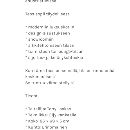
edustustiloissa.
Teos sopii täydellisesti:
* moderniin luksuskotiin
* design-sisustukseen
* showroomiin
* arkkitehtoniseen tilaan
* toimistoon tai lounge-tilaan
* sijoitus- ja keräilykohteeksi
Kun tämä teos on seinällä, tila ei tunnu enää
keskeneräiseltä.
Se tuntuu viimeistellyltä.
Tiedot
* Taiteilija: Terry Laakso
* Tekniikka: Öljy kankaalle
* Koko: 86 × 69 × 5 cm
* Kunto: Erinomainen