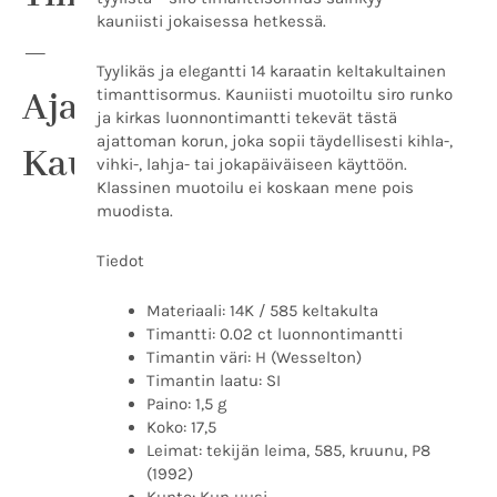
kauniisti jokaisessa hetkessä.
–
Tyylikäs ja elegantti 14 karaatin keltakultainen
Ajatonta
timanttisormus. Kauniisti muotoiltu siro runko
ja kirkas luonnontimantti tekevät tästä
ajattoman korun, joka sopii täydellisesti kihla-,
Kauneutta
vihki-, lahja- tai jokapäiväiseen käyttöön.
Klassinen muotoilu ei koskaan mene pois
muodista.
Tiedot
Materiaali: 14K / 585 keltakulta
Timantti: 0.02 ct luonnontimantti
Timantin väri: H (Wesselton)
Timantin laatu: SI
Paino: 1,5 g
Koko: 17,5
Leimat: tekijän leima, 585, kruunu, P8
(1992)