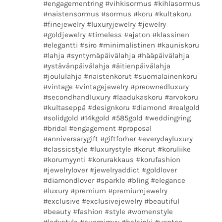
#engagementring #vihkisormus #kihlasormus
#naistensormus #sormus #koru #kultakoru
#finejewelry #luxuryjewelry #jewelry
#goldjewelry #timeless #ajaton #klassinen
#elegantti #siro #minimalistinen #kauniskoru
#lahja #syntymäpäivälahja #hääpäivälahja
#ystävänpäivälahja #äitienpäivälahja
#joululahja #naistenkorut #suomalainenkoru
#vintage #vintagejewelry #preownedluxury
#secondhandluxury #laadukaskoru #arvokoru
#kultaseppä #designkoru #diamond #realgold
#solidgold #14kgold #585gold #weddingring
#bridal #engagement #proposal
#anniversarygift #giftforher #everydayluxury
#classicstyle #luxurystyle #korut #koruliike
#korumyynti #korurakkaus #korufashion
#jewelrylover #jewelryaddict #goldlover
#diamondlover #sparkle #bling #elegance
#luxury #premium #premiumjewelry
#exclusive #exclusivejewelry #beautiful
#beauty #fashion #style #womenstyle
#ladystyle #suomimyy #helsinki #vantaa