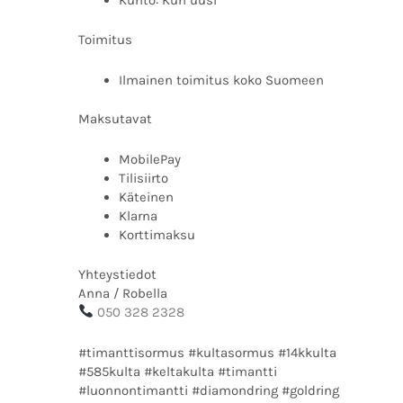
Kunto: Kun uusi
Toimitus
Ilmainen toimitus koko Suomeen
Maksutavat
MobilePay
Tilisiirto
Käteinen
Klarna
Korttimaksu
Yhteystiedot
Anna / Robella
050 328 2328
#timanttisormus #kultasormus #14kkulta
#585kulta #keltakulta #timantti
#luonnontimantti #diamondring #goldring