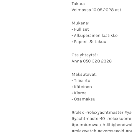
Takuu:
Voimassa 10.05.2028 asti
Mukana:
• Full set
• Alkuperäinen laatikko
• Paperit & takuu
Ota yhteyttä:
Anna 050 328 2328
Maksutavat:
• Tilisiirto
• Käteinen
• Klarna
• Osamaksu
#rolex #rolexyachtmaster #y
#yachtmaster40 #rolexsuomi 
#premiumwatch #highendwat
#rolexwatch #everosegold #pu