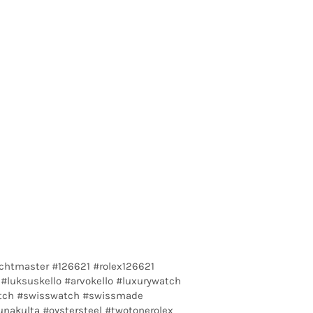
achtmaster #126621 #rolex126621
#luksuskello #arvokello #luxurywatch
ch #swisswatch #swissmade
nakulta #oystersteel #twotonerolex