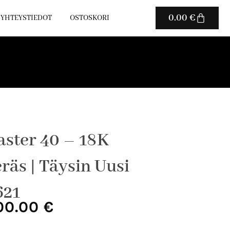
Cart
0.00
€
YHTEYSTIEDOT
OSTOSKORI
aster 40 – 18K
räs | Täysin Uusi
621
uperäinen
Nykyinen
00.00
€
ta
hinta