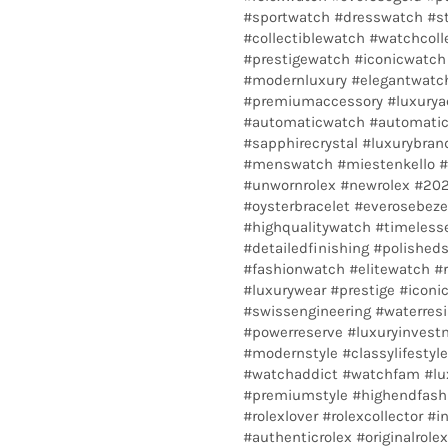
#sportwatch #dresswatch #
#collectiblewatch #watchcolle
#prestigewatch #iconicwatch
#modernluxury #elegantwatch 
#premiumaccessory #luxuryac
#automaticwatch #automati
#sapphirecrystal #luxurybra
#menswatch #miestenkello #e
#unwornrolex #newrolex #2023
#oysterbracelet #everosebezel
#highqualitywatch #timeles
#detailedfinishing #polished
#fashionwatch #elitewatch #r
#luxurywear #prestige #iconi
#swissengineering #waterres
#powerreserve #luxuryinvest
#modernstyle #classylifestyl
#watchaddict #watchfam #lu
#premiumstyle #highendfashi
#rolexlover #rolexcollector #i
#authenticrolex #originalrole