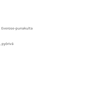
8K Everose-punakulta
, pyörivä