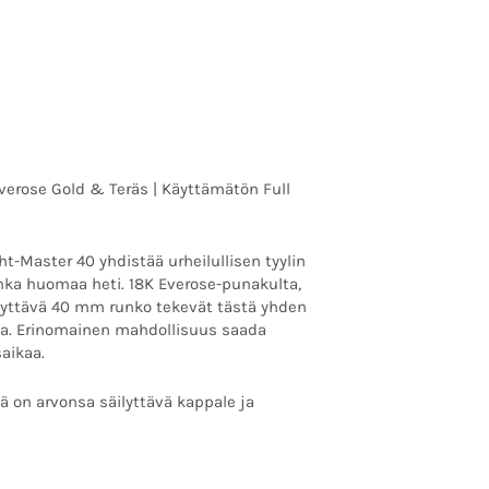
on:
0.00 €.
16900.00 €.
verose Gold & Teräs | Käyttämätön Full
t-Master 40 yhdistää urheilullisen tyylin
onka huomaa heti. 18K Everose-punakulta,
äyttävä 40 mm runko tekevät tästä yhden
ta. Erinomainen mahdollisuus saada
aikaa.
mä on arvonsa säilyttävä kappale ja