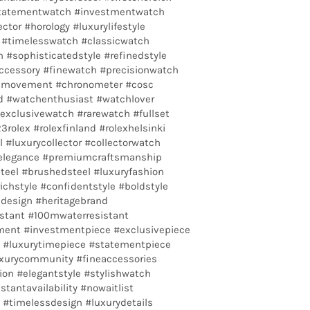
statementwatch #investmentwatch
ctor #horology #luxurylifestyle
 #timelesswatch #classicwatch
#sophisticatedstyle #refinedstyle
cessory #finewatch #precisionwatch
cmovement #chronometer #cosc
nd #watchenthusiast #watchlover
xclusivewatch #rarewatch #fullset
rolex #rolexfinland #rolexhelsinki
 #luxurycollector #collectorwatch
selegance #premiumcraftsmanship
steel #brushedsteel #luxuryfashion
ichstyle #confidentstyle #boldstyle
cdesign #heritagebrand
istant #100mwaterresistant
ment #investmentpiece #exclusivepiece
e #luxurytimepiece #statementpiece
xurycommunity #fineaccessories
on #elegantstyle #stylishwatch
nstantavailability #nowaitlist
x #timelessdesign #luxurydetails