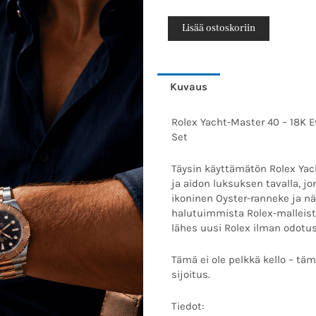
oli:
Yacht-
1960
Master
Lisää ostoskoriin
40
–
18K
Kuvaus
Punakulta
&
Rolex Yacht-Master 40 – 18K E
Teräs
Set
|
Täysin
Täysin käyttämätön Rolex Yach
Uusi
ja aidon luksuksen tavalla, j
2023
ikoninen Oyster-ranneke ja n
|
halutuimmista Rolex-malleis
Ref.
lähes uusi Rolex ilman odotus
126621
määrä
Tämä ei ole pelkkä kello – tä
sijoitus.
Tiedot: