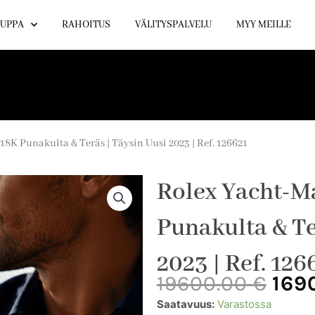
UPPA
RAHOITUS
VÄLITYSPALVELU
MYY MEILLE
18K Punakulta & Teräs | Täysin Uusi 2023 | Ref. 126621
Rolex Yacht-M
Punakulta & Te
2023 | Ref. 126
Alk
19600.00
€
169
hin
Rolex
Saatavuus:
Varastossa