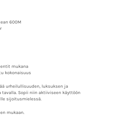
cean 600M
r
mentit mukana
ettu kokonaisuus
tää urheilullisuuden, luksuksen ja
 tavalla. Sopii niin aktiiviseen käyttöön
lle sijoitusmielessä.
sen mukaan.