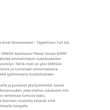
on:
0.00 €.
6900.00 €.
xial Chronometer – Täydellinen Full Set
ävä OMEGA Seamaster Planet Ocean 600M
hdistää ammattitason sukelluskellon
imeistelyn. Tämä malli on yksi OMEGAn
oista ja tunnetaan erinomaisesta
sekä ajattomasta muotoilustaan.
 kehä ja punaiset yksityiskohdat luovat
konaisuuden, joka erottuu edukseen niin
lon ranteessa tuntuva laatu,
 ikoninen muotoilu tekevät siitä
oiselle ostajalle.