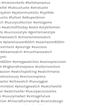
o #miestenkello #kelloharrastus
#kellot #luksustuote #arvotuote
ajaton #ajatonmuotoilu #tyylikäs
unto #fullset #alkuperäinen
ch #luxurycollection #wristgame
 #watchoftheday #ootd #styleformen
yle #successstyle #gentlemanstyle
 #rarewatch #chronometerwatch
tor #planetocean600m #seamaster600m
vestment #prestige #success
tor #dreamwatch #musthavewatch
ynti
n600m #omegawatches #swissprecision
d #highendtimepiece #collectorsitem
assion #watchspotting #watchmania
elessluxury #exclusivepiece
ter #elitewatch #luxurygear
mindset #prestigewatch #watchworld
n #watchseller #luxuryaccessories
e #luxurymarket #vintagefuture
tion #finecraftsmanship #iconicdesign