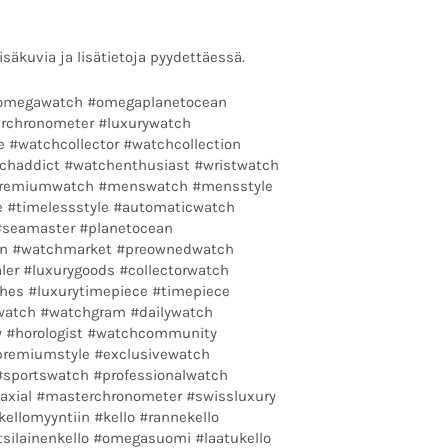
isäkuvia ja lisätietoja pyydettäessä.
omegawatch #omegaplanetocean
rchronometer #luxurywatch
 #watchcollector #watchcollection
chaddict #watchenthusiast #wristwatch
premiumwatch #menswatch #mensstyle
le #timelessstyle #automaticwatch
#seamaster #planetocean
n #watchmarket #preownedwatch
er #luxurygoods #collectorwatch
hes #luxurytimepiece #timepiece
watch #watchgram #dailywatch
y #horologist #watchcommunity
#premiumstyle #exclusivewatch
#sportswatch #professionalwatch
axial #masterchronometer #swissluxury
llomyyntiin #kello #rannekello
itsilainenkello #omegasuomi #laatukello