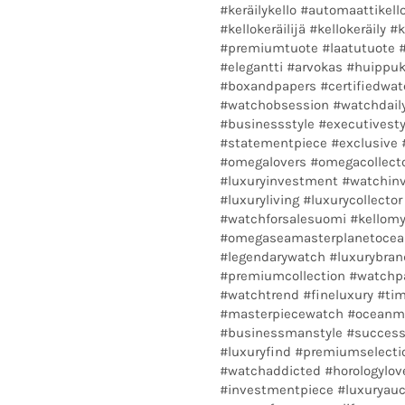
#keräilykello #automaattikell
#kellokeräilijä #kellokeräily 
#premiumtuote #laatutuote #
#elegantti #arvokas #huippuk
#boxandpapers #certifiedwat
#watchobsession #watchdaily
#businessstyle #executivest
#statementpiece #exclusive
#omegalovers #omegacollec
#luxuryinvestment #watchin
#luxuryliving #luxurycollec
#watchforsalesuomi #kellomy
#omegaseamasterplanetocea
#legendarywatch #luxurybran
#premiumcollection #watchp
#watchtrend #fineluxury #tim
#masterpiecewatch #oceanmas
#businessmanstyle #success
#luxuryfind #premiumselectio
#watchaddicted #horologylov
#investmentpiece #luxuryauc