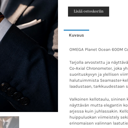
oli:
Planet
1000
Ocean
Lisää ostoskoriin
600M
Co-
Axial
Kuvaus
Chronometer
–
OMEGA Planet Ocean 600M Co-A
Täydellinen
Full
Tarjolla arvostettu ja näytt
Set
Co-Axial Chronometer, joka y
määrä
suorituskyvyn ja ylellisen vi
halutuimmista Seamaster-kell
laadustaan, tarkkuudestaan 
Valkoinen kellotaulu, sininen
näyttävän mutta elegantin ko
arjessa kuin juhlassakin. Kel
huippuluokan viimeistely sekä
erinomaisen valinnan laatutiet