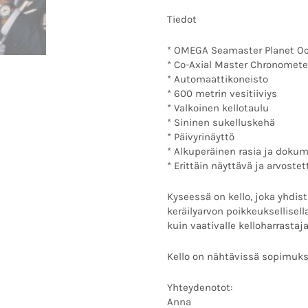
Tiedot
* OMEGA Seamaster Planet O
* Co-Axial Master Chronomete
* Automaattikoneisto
* 600 metrin vesitiiviys
* Valkoinen kellotaulu
* Sininen sukelluskehä
* Päivyrinäyttö
* Alkuperäinen rasia ja doku
* Erittäin näyttävä ja arvost
Kyseessä on kello, joka yhdis
keräilyarvon poikkeuksellisella
kuin vaativalle kelloharrastaja
Kello on nähtävissä sopimuk
Yhteydenotot:
Anna