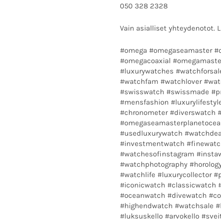
050 328 2328
Vain asialliset yhteydenotot. L
#omega #omegaseamaster #
#omegacoaxial #omegamaste
#luxurywatches #watchforsale
#watchfam #watchlover #wat
#swisswatch #swissmade #
#mensfashion #luxurylifesty
#chronometer #diverswatch 
#omegaseamasterplanetocea
#usedluxurywatch #watchdeal
#investmentwatch #finewatc
#watchesofinstagram #insta
#watchphotography #horolog
#watchlife #luxurycollector 
#iconicwatch #classicwatch 
#oceanwatch #divewatch #co
#highendwatch #watchsale #ke
#luksuskello #arvokello #sve