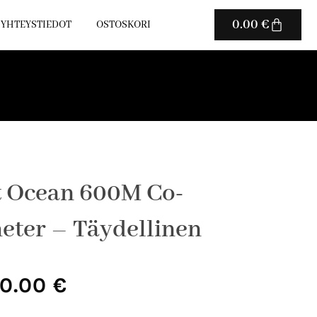
Cart
0.00
€
YHTEYSTIEDOT
OSTOSKORI
 Ocean 600M Co-
eter – Täydellinen
uperäinen
Nykyinen
0.00
€
ta
hinta