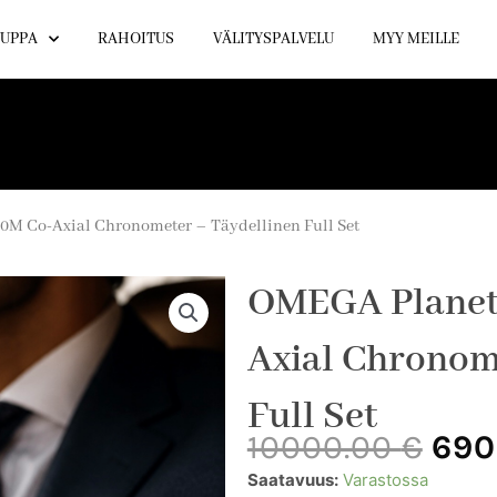
UPPA
RAHOITUS
VÄLITYSPALVELU
MYY MEILLE
M Co-Axial Chronometer – Täydellinen Full Set
OMEGA Planet
Axial Chronom
Full Set
Alk
10000.00
€
690
hin
OMEGA
Saatavuus:
Varastossa