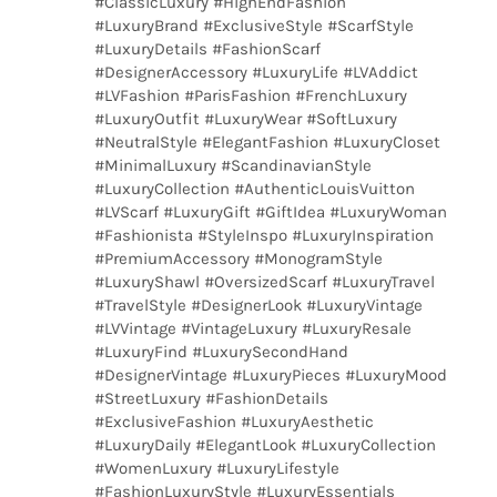
#ClassicLuxury #HighEndFashion
#LuxuryBrand #ExclusiveStyle #ScarfStyle
#LuxuryDetails #FashionScarf
#DesignerAccessory #LuxuryLife #LVAddict
#LVFashion #ParisFashion #FrenchLuxury
#LuxuryOutfit #LuxuryWear #SoftLuxury
#NeutralStyle #ElegantFashion #LuxuryCloset
#MinimalLuxury #ScandinavianStyle
#LuxuryCollection #AuthenticLouisVuitton
#LVScarf #LuxuryGift #GiftIdea #LuxuryWoman
#Fashionista #StyleInspo #LuxuryInspiration
#PremiumAccessory #MonogramStyle
#LuxuryShawl #OversizedScarf #LuxuryTravel
#TravelStyle #DesignerLook #LuxuryVintage
#LVVintage #VintageLuxury #LuxuryResale
#LuxuryFind #LuxurySecondHand
#DesignerVintage #LuxuryPieces #LuxuryMood
#StreetLuxury #FashionDetails
#ExclusiveFashion #LuxuryAesthetic
#LuxuryDaily #ElegantLook #LuxuryCollection
#WomenLuxury #LuxuryLifestyle
#FashionLuxuryStyle #LuxuryEssentials