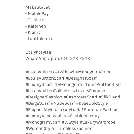
Maksutavat:
• MobilePay
• Tilisiirto
• Käteinen
• Klarna
• Luottokortti
Ota yhteyttä:
WhatsApp / puh.
050 328 2328
#LouisVuitton #LVShawl #MonogramShine
#LouisVuittonScarf #DesignerScarf
#LuxuryScarf #LVMonogram #LouisVuittonStyle
#LouisVuittonCollector #LuxuryFashion
#DesignerFashion #CashmereScarf #SilkBlend
#BeigeScarf #NudeScarf #RoseGoldStyle
#ElegantStyle #LuxuryLook #PremiumFashion
#LuxuryAccessories #FashionLuxury
#MonogramScarf #LVStyle #LuxuryWardrobe
#WomenStyle #TimelessFashion