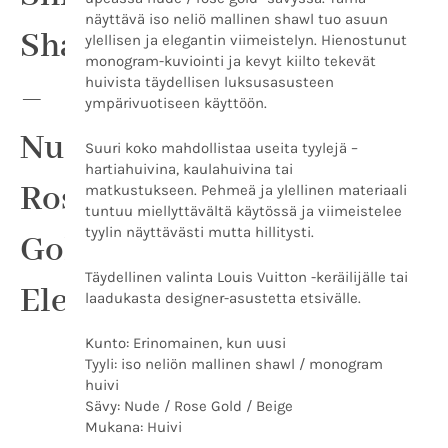
Gold
näyttävä iso neliö mallinen shawl tuo asuun
Elegance
Shawl
ylellisen ja elegantin viimeistelyn. Hienostunut
määrä
monogram-kuviointi ja kevyt kiilto tekevät
huivista täydellisen luksusasusteen
–
ympärivuotiseen käyttöön.
Nude
Suuri koko mahdollistaa useita tyylejä –
hartiahuivina, kaulahuivina tai
Rose
matkustukseen. Pehmeä ja ylellinen materiaali
tuntuu miellyttävältä käytössä ja viimeistelee
tyylin näyttävästi mutta hillitysti.
Gold
Täydellinen valinta Louis Vuitton -keräilijälle tai
Elegance
laadukasta designer-asustetta etsivälle.
Kunto: Erinomainen, kun uusi
Tyyli: iso neliön mallinen shawl / monogram
huivi
Sävy: Nude / Rose Gold / Beige
Mukana: Huivi