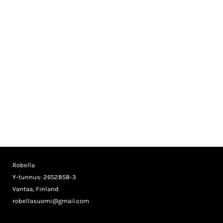
Robella
Y-tunnus: 2652858-3
Vantaa, Finland
robellasuomi@gmail.com