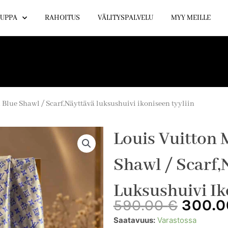
UPPA
RAHOITUS
VÄLITYSPALVELU
MYY MEILLE
Blue Shawl / Scarf,Näyttävä luksushuivi ikoniseen tyyliin
Louis Vuitton
Shawl / Scarf,
Luksushuivi Ik
Alkup
590.00
€
300.
hinta
Louis
Saatavuus:
Varastossa