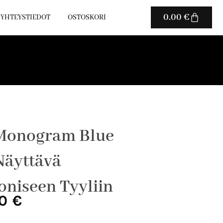
Cart
0.00
€
YHTEYSTIEDOT
OSTOSKORI
 Monogram Blue
Näyttävä
oniseen Tyyliin
eräinen
Nykyinen
00
€
hinta