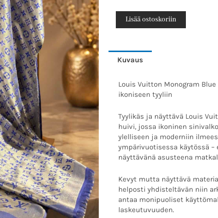
oli:
Vuitton
590.00
Monogram
Lisää ostoskoriin
Blue
Shawl
/
Kuvaus
Scarf,Näyttävä
luksushuivi
Louis Vuitton Monogram Blue 
ikoniseen
ikoniseen tyyliin
tyyliin
määrä
Tyylikäs ja näyttävä Louis Vu
huivi, jossa ikoninen sinival
ylelliseen ja moderniin ilmees
ympärivuotisessa käytössä – el
näyttävänä asusteena matkall
Kevyt mutta näyttävä materiaa
helposti yhdisteltävän niin a
antaa monipuoliset käyttömah
laskeutuvuuden.