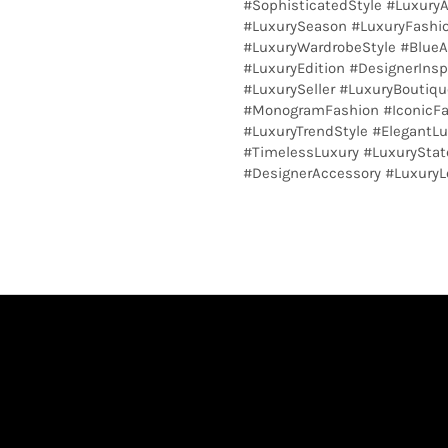
#SophisticatedStyle #Luxur
#LuxurySeason #LuxuryFashio
#LuxuryWardrobeStyle #BlueA
#LuxuryEdition #DesignerInsp
#LuxurySeller #LuxuryBoutiqu
#MonogramFashion #IconicFas
#LuxuryTrendStyle #ElegantLu
#TimelessLuxury #LuxurySta
#DesignerAccessory #LuxuryL