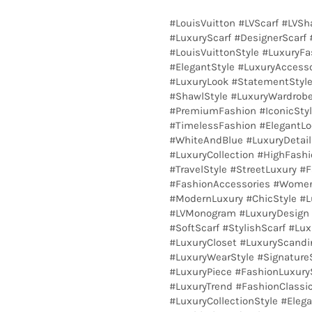
#LouisVuitton #LVScarf #LVS
#LuxuryScarf #DesignerScarf
#LouisVuittonStyle #LuxuryF
#ElegantStyle #LuxuryAccess
#LuxuryLook #StatementStyle
#ShawlStyle #LuxuryWardrobe
#PremiumFashion #IconicStyl
#TimelessFashion #ElegantLo
#WhiteAndBlue #LuxuryDetail
#LuxuryCollection #HighFash
#TravelStyle #StreetLuxury #
#FashionAccessories #Women
#ModernLuxury #ChicStyle #L
#LVMonogram #LuxuryDesign 
#SoftScarf #StylishScarf #Lu
#LuxuryCloset #LuxuryScand
#LuxuryWearStyle #SignatureS
#LuxuryPiece #FashionLuxury
#LuxuryTrend #FashionClassi
#LuxuryCollectionStyle #Eleg