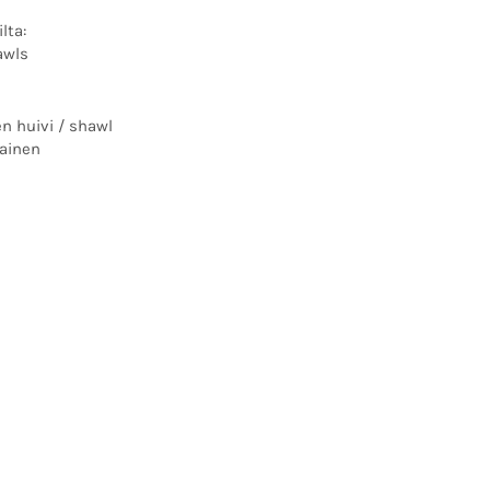
lta:
awls
en huivi / shawl
tainen