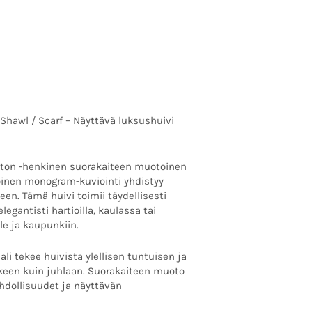
on:
 €.
300.00 €.
Shawl / Scarf – Näyttävä luksushuivi
itton -henkinen suorakaiteen muotoinen
koinen monogram-kuviointi yhdistyy
een. Tämä huivi toimii täydellisesti
egantisti hartioilla, kaulassa tai
e ja kaupunkiin.
li tekee huivista ylellisen tuntuisen ja
rkeen kuin juhlaan. Suorakaiteen muoto
dollisuudet ja näyttävän