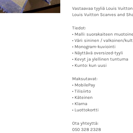
Vastaavaa tyyliä Louis Vuittoni
Louis Vuitton Scarves and Sh
Tiedot:
• Malli: suorakaiteen muotoin
• Väri: sininen / valkoinen/kul
• Monogram-kuviointi
• Näyttävä oversized-tyyli
• Kevyt ja ylellinen tuntuma
• Kunto: kun uusi
Maksutavat:
• MobilePay
• Tilisiirto
• Käteinen
• Klarna
• Luottokortti
Ota yhteyttä:
050 328 2328