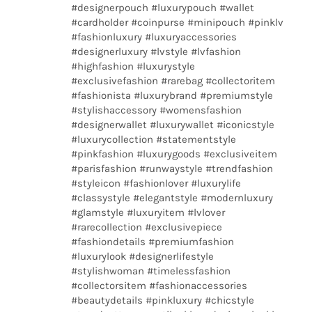
#designerpouch #luxurypouch #wallet
#cardholder #coinpurse #minipouch #pinklv
#fashionluxury #luxuryaccessories
#designerluxury #lvstyle #lvfashion
#highfashion #luxurystyle
#exclusivefashion #rarebag #collectoritem
#fashionista #luxurybrand #premiumstyle
#stylishaccessory #womensfashion
#designerwallet #luxurywallet #iconicstyle
#luxurycollection #statementstyle
#pinkfashion #luxurygoods #exclusiveitem
#parisfashion #runwaystyle #trendfashion
#styleicon #fashionlover #luxurylife
#classystyle #elegantstyle #modernluxury
#glamstyle #luxuryitem #lvlover
#rarecollection #exclusivepiece
#fashiondetails #premiumfashion
#luxurylook #designerlifestyle
#stylishwoman #timelessfashion
#collectorsitem #fashionaccessories
#beautydetails #pinkluxury #chicstyle