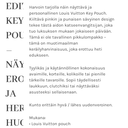
EDITION
NÄYTTÄÄ,
Harvoin tarjolla näin näyttävä ja
EROTTUU
persoonallinen Louis Vuitton Key Pouch.
JA
KEY
Kiiltävä pinkin ja punaisen sävyinen design
HERÄTTÄÄ
tekee tästä aidon katseenvangitsijan, joka
HUOMIOTA
tuo luksuksen mukaan jokaiseen päivään.
POUCH
määrä
Tämä ei ole tavallinen pikkulompakko –
tämä on muotimaailman
–
keräilyharvinaisuus, joka erottuu heti
edukseen.
NÄYTTÄÄ,
Tyylikäs ja käytännöllinen kokonaisuus
avaimille, korteille, kolikoille tai pienille
EROTTUU
tärkeille tavaroille. Sopii täydellisesti
laukkuun, clutchiksi tai näyttäväksi
JA
asusteeksi sellaisenaan.
HERÄTTÄÄ
Kunto erittäin hyvä / lähes uudenveroinen.
Mukana:
HUOMIOTA
• Louis Vuitton pouch