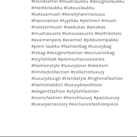
#trendsetter #muotilaukku #designerlaukku
#merkkilaukku #luksuslaukku
#luksusmuoti #kerailyharvinaisuus
#harvinainen #tyylikäs #ylellinen #muoti
#naistenmuoti #laadukas #arvokas
#muotiasuste #luksusasuste #korttikotelo
#avaimenpera #avaimet #pikkulompakko
#pieni laukku #fashionbag #luxurybag
#lvbag #designerfashion #exclusivebag
#stylishlook #premiumaccessories
#fashionstyle #luxurylover #rareitem
#limitedcollection #collectorluxury
#luxurydesign #trendstyle #highendfashion
#fashionaddict #luxurybrandlover
#elegantfashion #stylishfashion
#iconicfashion #frenchluxury #parisluxury
#luxuryaccessory #exclusivefashionpiece