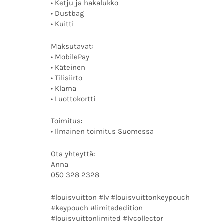
• Ketju ja hakalukko
• Dustbag
• Kuitti
Maksutavat:
• MobilePay
• Käteinen
• Tilisiirto
• Klarna
• Luottokortti
Toimitus:
• Ilmainen toimitus Suomessa
Ota yhteyttä:
Anna
050 328 2328
#louisvuitton #lv #louisvuittonkeypouch
#keypouch #limitededition
#louisvuittonlimited #lvcollector