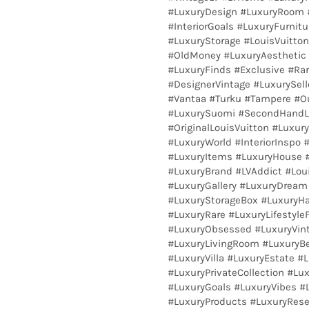
#LuxuryDesign #LuxuryRoom #
#InteriorGoals #LuxuryFurnitu
#LuxuryStorage #LouisVuitto
#OldMoney #LuxuryAesthetic 
#LuxuryFinds #Exclusive #Ra
#DesignerVintage #LuxurySell
#Vantaa #Turku #Tampere #O
#LuxurySuomi #SecondHandLu
#OriginalLouisVuitton #Luxur
#LuxuryWorld #InteriorInspo 
#LuxuryItems #LuxuryHouse #
#LuxuryBrand #LVAddict #Lou
#LuxuryGallery #LuxuryDream 
#LuxuryStorageBox #LuxuryHa
#LuxuryRare #LuxuryLifestyle
#LuxuryObsessed #LuxuryVint
#LuxuryLivingRoom #LuxuryB
#LuxuryVilla #LuxuryEstate #
#LuxuryPrivateCollection #Lux
#LuxuryGoals #LuxuryVibes 
#LuxuryProducts #LuxuryRese