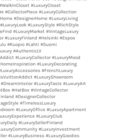
WalkInCloset #LuxuryCloset
re #CollectorPiece #LuxuryCollection
nHome #DesignerHome #LuxuryLiving
#LuxuryLook #LuxuryStyle #RichStyle
reFind #LuxuryMarket #VintageLuxury
er #LuxuryFinland #Helsinki #Espoo
ulu #Kuopio #Lahti #Suomi
xury #AuthenticLV
yAddict #LuxuryCollector #LuxuryMood
#HomeInspiration #LuxuryDecorating
LuxuryAccessories #FrenchLuxury
isVuittonAddict #LuxuryShowroom
#DreamInterior #LuxuryTaste #LuxuryArt
tBox #HatBox #VintageCollector
Finland #DesignerCollector
ageStyle #TimelessLuxury
edroom #LuxuryOffice #LuxuryApartment
LuxuryExperience #LuxuryClub
uryDaily #LuxurySellerFinland
#LuxuryCommunity #LuxuryInvestment
ller #LuxuryBusiness #LuxuryGoodies