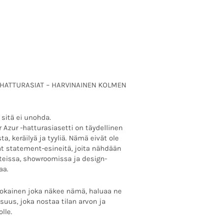
 HATTURASIAT – HARVINAINEN KOLMEN
 sitä ei unohda.
 Azur -hatturasiasetti on täydellinen
a, keräilyä ja tyyliä. Nämä eivät ole
at statement-esineitä, joita nähdään
teissa, showroomissa ja design-
aa.
 Jokainen joka näkee nämä, haluaa ne
suus, joka nostaa tilan arvon ja
lle.