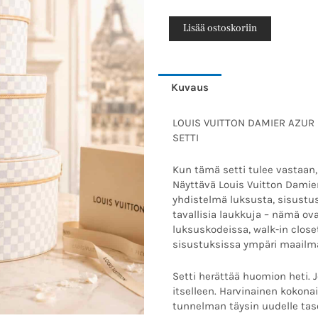
VUITTON
DAMIER
Lisää ostoskoriin
AZUR
HATTURASIAT
–
Kuvaus
HARVINAINEN
KOLMEN
LOUIS VUITTON DAMIER AZUR
SETTI
SETTI
määrä
Kun tämä setti tulee vastaan,
Näyttävä Louis Vuitton Damier
yhdistelmä luksusta, sisustust
tavallisia laukkuja – nämä ov
luksuskodeissa, walk-in close
sisustuksissa ympäri maailm
Setti herättää huomion heti.
itselleen. Harvinainen kokonai
tunnelman täysin uudelle taso