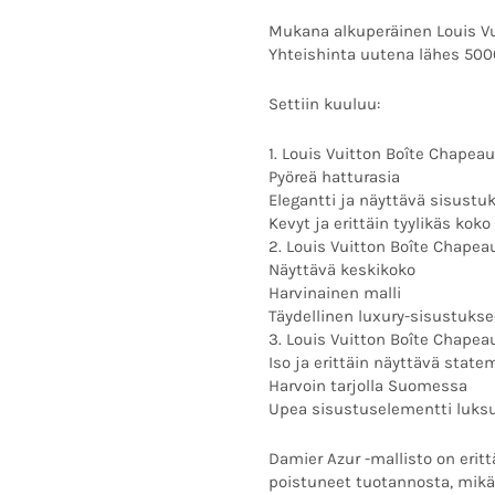
Mukana alkuperäinen Louis Vui
Yhteishinta uutena lähes 500
Settiin kuuluu:
1. Louis Vuitton Boîte Chapea
Pyöreä hatturasia
Elegantti ja näyttävä sisustu
Kevyt ja erittäin tyylikäs koko
2. Louis Vuitton Boîte Chapea
Näyttävä keskikoko
Harvinainen malli
Täydellinen luxury-sisustuks
3. Louis Vuitton Boîte Chapea
Iso ja erittäin näyttävä stat
Harvoin tarjolla Suomessa
Upea sisustuselementti luksu
Damier Azur -mallisto on eritt
poistuneet tuotannosta, mikä