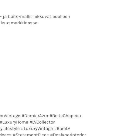
 ja boîte-mallit liikkuvat edelleen
luksusmarkkinassa.
ttonVintage #DamierAzur #BoiteChapeau
 #LuxuryHome #LVCollector
yLifestyle #LuxuryVintage #RareLV
ieces #StatementPiece #DesignerInterior