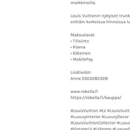
markkinoilla.
Louis Vuittonin nykyiset trunk-
erittäin korkeissa hinnoissa 
Maksutavat:
• Tilisiirto
• Klarna
• Käteinen
• MobilePay
Lisätiedot:
Anna 0503282328
www.robella.fi
https://robella.fi/kauppa/
#LouisVuitton #LV #LouisVui
#LuxuryInterior #LuxuryDecor
#LouisVuittonCollector #Luxur
#VintageLV #LVHome #LuxuryP