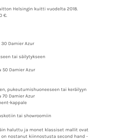
tton Helsingin kuitti vuodelta 2018.
0 €.
u 30 Damier Azur
kseen tai säilytykseen
u 50 Damier Azur
een, pukeutumishuoneeseen tai keräilyyn
u 70 Damier Azur
ement-kappale
skotiin tai showroomiin
äin haluttu ja monet klassiset mallit ovat
 on nostanut kiinnostusta second hand -