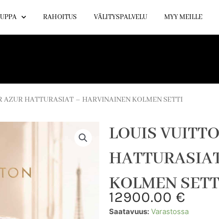
UPPA
RAHOITUS
VÄLITYSPALVELU
MYY MEILLE
R AZUR HATTURASIAT – HARVINAINEN KOLMEN SETTI
LOUIS VUITT
HATTURASIAT
KOLMEN SETT
12900.00
€
LOUIS
Saatavuus:
Varastossa