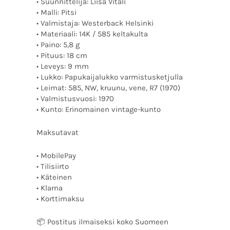
• Suunnittelija: Liisa Vitali
• Malli: Pitsi
• Valmistaja: Westerback Helsinki
• Materiaali: 14K / 585 keltakulta
• Paino: 5,8 g
• Pituus: 18 cm
• Leveys: 9 mm
• Lukko: Papukaijalukko varmistusketjulla
• Leimat: 585, NW, kruunu, vene, R7 (1970)
• Valmistusvuosi: 1970
• Kunto: Erinomainen vintage-kunto
Maksutavat
• MobilePay
• Tilisiirto
• Käteinen
• Klarna
• Korttimaksu
📦 Postitus ilmaiseksi koko Suomeen