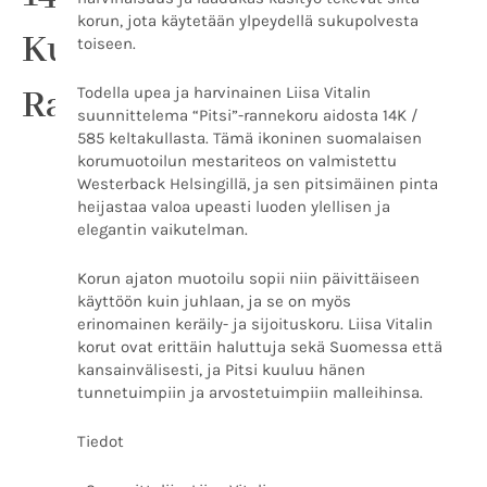
korun, jota käytetään ylpeydellä sukupolvesta
Kultainen
toiseen.
Rannekoru
Todella upea ja harvinainen Liisa Vitalin
suunnittelema “Pitsi”-rannekoru aidosta 14K /
585 keltakullasta. Tämä ikoninen suomalaisen
korumuotoilun mestariteos on valmistettu
Westerback Helsingillä, ja sen pitsimäinen pinta
heijastaa valoa upeasti luoden ylellisen ja
elegantin vaikutelman.
Korun ajaton muotoilu sopii niin päivittäiseen
käyttöön kuin juhlaan, ja se on myös
erinomainen keräily- ja sijoituskoru. Liisa Vitalin
korut ovat erittäin haluttuja sekä Suomessa että
kansainvälisesti, ja Pitsi kuuluu hänen
tunnetuimpiin ja arvostetuimpiin malleihinsa.
Tiedot