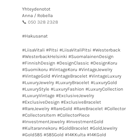
Yhteydenotot
Anna / Robella
📞
050 328 2328
#Hakusanat
#LiisaVitali #Pitsi #LiisaVitaliPitsi #Westerback
#WesterbackHelsinki #SuomalainenDesign
#FinnishDesign #DesignClassic #DesignKoru
#Suomikoru #VintageKoru #VintageJewelry
#VintageGold #VintageBracelet #VintageLuxury
#LuxuryJewelry #LuxuryBracelet #LuxuryGold
#LuxuryStyle #LuxuryFashion #LuxuryCollection
#LuxuryVintage #ExclusiveJewelry
#ExclusiveDesign #ExclusiveBracelet
#RareJewelry #RareGold #RareBracelet #Collector
#CollectorsItem #CollectorPiece
#InvestmentJewelry #InvestmentGold
#Kultarannekoru #GoldBracelet #GoldJewelry
#Gold585 #585Gold #14KKulta #14KGold