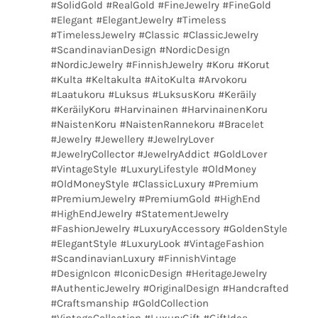
#SolidGold #RealGold #FineJewelry #FineGold
#Elegant #ElegantJewelry #Timeless
#TimelessJewelry #Classic #ClassicJewelry
#ScandinavianDesign #NordicDesign
#NordicJewelry #FinnishJewelry #Koru #Korut
#Kulta #Keltakulta #AitoKulta #Arvokoru
#Laatukoru #Luksus #LuksusKoru #Keräily
#KeräilyKoru #Harvinainen #HarvinainenKoru
#NaistenKoru #NaistenRannekoru #Bracelet
#Jewelry #Jewellery #JewelryLover
#JewelryCollector #JewelryAddict #GoldLover
#VintageStyle #LuxuryLifestyle #OldMoney
#OldMoneyStyle #ClassicLuxury #Premium
#PremiumJewelry #PremiumGold #HighEnd
#HighEndJewelry #StatementJewelry
#FashionJewelry #LuxuryAccessory #GoldenStyle
#ElegantStyle #LuxuryLook #VintageFashion
#ScandinavianLuxury #FinnishVintage
#DesignIcon #IconicDesign #HeritageJewelry
#AuthenticJewelry #OriginalDesign #Handcrafted
#Craftsmanship #GoldCollection