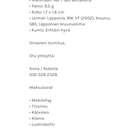
• Materiaali: 14K / 585 keltakulta
• Paino: 9,0 g
• Koko: 1,7 × 1,6 cm
• Leimat: Lapponia, BW, V7 (2002), kruunu,
585, Lapponian kruunuleima
• Kunto: Erittäin hyvä
Ilmainen toimitus.
Ota yhteyttä
Anna / Robella
050 328 2328
Maksutavat
• MobilePay
• Tilisiirto
• Käteinen
• Klarna
• Luottokortti