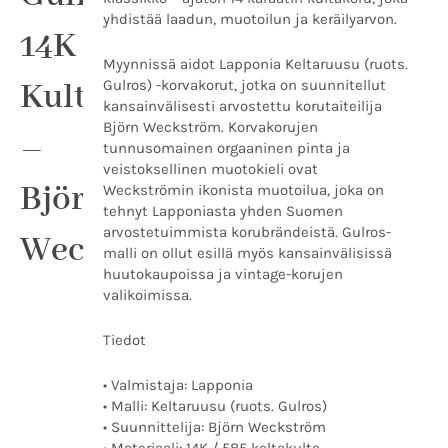
Weckström
yhdistää laadun, muotoilun ja keräilyarvon.
määrä
14K
Myynnissä aidot Lapponia Keltaruusu (ruots.
Kultakorvakorut
Gulros) -korvakorut, jotka on suunnitellut
kansainvälisesti arvostettu korutaiteilija
Björn Weckström. Korvakorujen
–
tunnusomainen orgaaninen pinta ja
veistoksellinen muotokieli ovat
Björn
Weckströmin ikonista muotoilua, joka on
tehnyt Lapponiasta yhden Suomen
arvostetuimmista korubrändeistä. Gulros-
Weckström
malli on ollut esillä myös kansainvälisissä
huutokaupoissa ja vintage-korujen
valikoimissa.
Tiedot
• Valmistaja: Lapponia
• Malli: Keltaruusu (ruots. Gulros)
• Suunnittelija: Björn Weckström