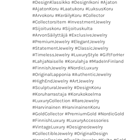
#DesignKlassikko #DesignIkoni #Ajaton
#AjatonKoru #Laatukoru #LuksusKoru
#Arvokoru #KeräilyKoru #Collector
#CollectorsItem #InvestmentJewelry
#Sijoituskoru #Sijoituskulta
#ArvonSäilyttäjä #ExclusiveJewelry
#PremiumJewelry #ElegantJewelry
#StatementJewelry #ClassicJewelry
#TimelessJewelry #LuxuryStyle #GiftForHer
#LahjaNaiselle #Korulahja #MadeInFinland
#FinnishJewelry #NordicLuxury
#OriginalLapponia #AuthenticJewelry
#HighEndJewelry #ArtJewelry
#SculpturalJewelry #DesignKoru
#Koruharrastaja #Korukokoelma
#LuxuryCollection #RareJewelry
#Harvinainen #HarvinainenKoru
#GoldCollector #PremiumGold #NordicGold
#FinnishLuxury #LuxuryAccessories
#VintageLuxury #DesignerJewelry
#CollectibleJewelry #OriginalDesign