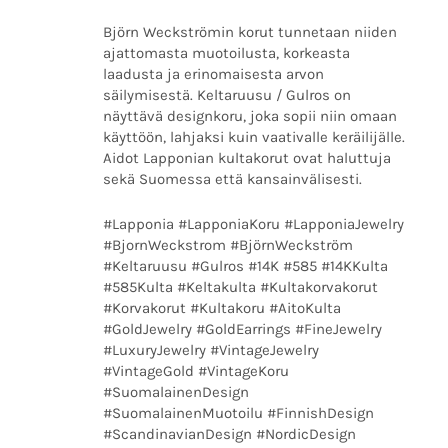
Björn Weckströmin korut tunnetaan niiden
ajattomasta muotoilusta, korkeasta
laadusta ja erinomaisesta arvon
säilymisestä. Keltaruusu / Gulros on
näyttävä designkoru, joka sopii niin omaan
käyttöön, lahjaksi kuin vaativalle keräilijälle.
Aidot Lapponian kultakorut ovat haluttuja
sekä Suomessa että kansainvälisesti.
#Lapponia #LapponiaKoru #LapponiaJewelry
#BjornWeckstrom #BjörnWeckström
#Keltaruusu #Gulros #14K #585 #14KKulta
#585Kulta #Keltakulta #Kultakorvakorut
#Korvakorut #Kultakoru #AitoKulta
#GoldJewelry #GoldEarrings #FineJewelry
#LuxuryJewelry #VintageJewelry
#VintageGold #VintageKoru
#SuomalainenDesign
#SuomalainenMuotoilu #FinnishDesign
#ScandinavianDesign #NordicDesign