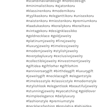
#scandinaviandesign #nordicdesign
#minimalistikoru #ajatonkoru
#klassinenkoru #modernikoru
#tyylikaskoru #eleganttikoru #unisexkoru
#naistenkoru #miestenkoru #premiumkoru
#laadukaskoru #kerailykoru #kerailtava
#vintagekoru #designklassikko
#goldnecklace #goldjewelry
#platinumjewelry #finejewelry
#luxuryjewelry #timelessjewelry
#modernjewelry #stylishjewelry
#everydayluxury #exclusivejewelry
#collectiblejewelry #investmentjewelry
#giftidea #giftforher #giftforhim
#anniversarygift #birthdaygift #luxurygift
#jewelrygift #necklacegift #elegantstyle
#timelessstyle #classicstyle #modernstyle
#stylishlook #elegantlook #beautifuljewelry
#stunningjewelry #eyecatching #goldlover
#simpleelegance #dailyluxury
#fashionstyle #premiumstyle
#necklacefashion #korulahja #lahjaidea