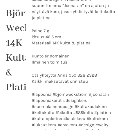
&
suunnittelema “Joonatan” on ajaton ja
Platina
Björn
näyttävä koru, jossa yhdistyvät keltakulta
määrä
ja platina.
Weckström
Paino 7 g
Pituus 46,5 cm
14K
Materiaali 14K kulta & platina
Kulta
Kunto erinomainen
Ilmainen toimitus
&
Ota yhteyttä Anna 050 328 2328
Kaikki maksutavat onnistuu
Platina
#lapponia #bjornweckstrom #joonatan
#lapponiakorut #designkoru
#suomalainendesign #kultakaulakoru
#keltakulta #14kulta #585kulta #platina
#kultajaplatina #kaulakoru #kultakoru
#luksuskoru #arvokoru #designjewelry