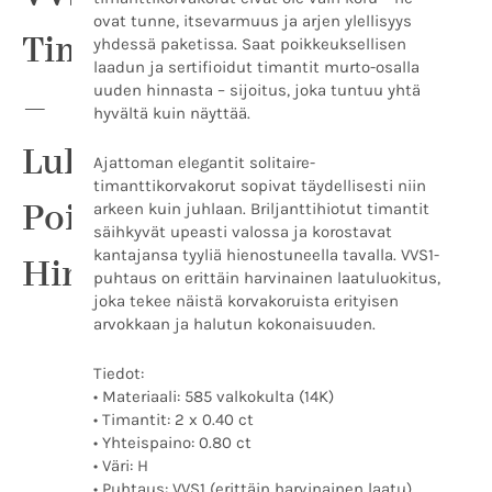
hinnalla
ovat tunne, itsevarmuus ja arjen ylellisyys
määrä
Timanttikorvakorut
yhdessä paketissa. Saat poikkeuksellisen
laadun ja sertifioidut timantit murto-osalla
uuden hinnasta – sijoitus, joka tuntuu yhtä
–
hyvältä kuin näyttää.
Luksusta
Ajattoman elegantit solitaire-
timanttikorvakorut sopivat täydellisesti niin
Poikkeuksellisella
arkeen kuin juhlaan. Briljanttihiotut timantit
säihkyvät upeasti valossa ja korostavat
kantajansa tyyliä hienostuneella tavalla. VVS1-
Hinnalla
puhtaus on erittäin harvinainen laatuluokitus,
joka tekee näistä korvakoruista erityisen
arvokkaan ja halutun kokonaisuuden.
Tiedot:
• Materiaali: 585 valkokulta (14K)
• Timantit: 2 x 0.40 ct
• Yhteispaino: 0.80 ct
• Väri: H
• Puhtaus: VVS1 (erittäin harvinainen laatu)