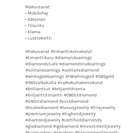
Maksutavat:
• MobilePay
• Käteinen
• Tilisiirto
• Klarna
• Luottokortti
#hakusanat #timanttikorvakorut
#timanttikoru #diamondearrings
#diamondstuds #diamondstudearrings
#solitaireearrings #solitairediamond
#whitegoldearrings #14kwhitegold #585gold
#585valkokulta #valkokultakorvakorut
#brilliantcut #briljanttihionta
#briljanttitimantti #080ctdiamond
#040ctdiamond #vvs1diamond
#hcolordiamond #luxuryjewelry #finejewelry
#premiumjewelry #highendjewelry
#diamondjewelry #certifieddiamonds
#giadiamond #igidiamond #investmentjewelry
#sijoituskoru #arvokoru #harvinainentimantti