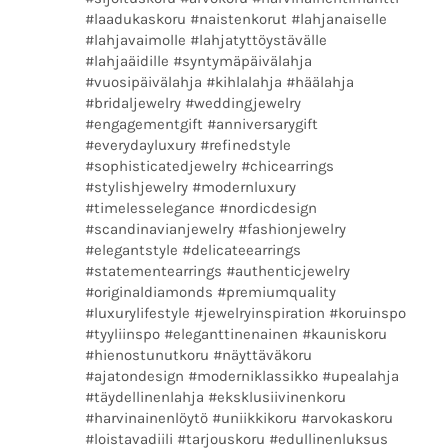
#laadukaskoru #naistenkorut #lahjanaiselle
#lahjavaimolle #lahjatyttöystävälle
#lahjaäidille #syntymäpäivälahja
#vuosipäivälahja #kihlalahja #häälahja
#bridaljewelry #weddingjewelry
#engagementgift #anniversarygift
#everydayluxury #refinedstyle
#sophisticatedjewelry #chicearrings
#stylishjewelry #modernluxury
#timelesselegance #nordicdesign
#scandinavianjewelry #fashionjewelry
#elegantstyle #delicateearrings
#statementearrings #authenticjewelry
#originaldiamonds #premiumquality
#luxurylifestyle #jewelryinspiration #koruinspo
#tyyliinspo #eleganttinenainen #kauniskoru
#hienostunutkoru #näyttäväkoru
#ajatondesign #moderniklassikko #upealahja
#täydellinenlahja #eksklusiivinenkoru
#harvinainenlöytö #uniikkikoru #arvokaskoru
#loistavadiili #tarjouskoru #edullinenluksus