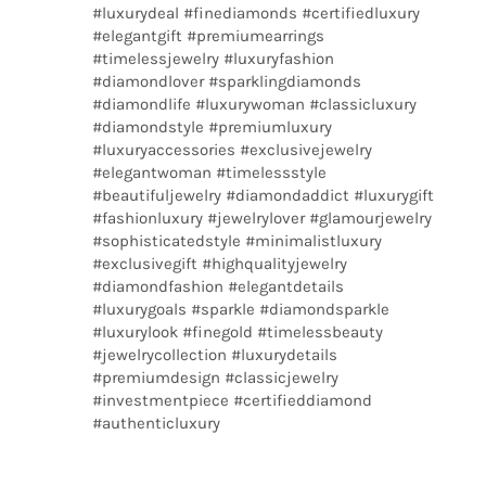
#luxurydeal #finediamonds #certifiedluxury
#elegantgift #premiumearrings
#timelessjewelry #luxuryfashion
#diamondlover #sparklingdiamonds
#diamondlife #luxurywoman #classicluxury
#diamondstyle #premiumluxury
#luxuryaccessories #exclusivejewelry
#elegantwoman #timelessstyle
#beautifuljewelry #diamondaddict #luxurygift
#fashionluxury #jewelrylover #glamourjewelry
#sophisticatedstyle #minimalistluxury
#exclusivegift #highqualityjewelry
#diamondfashion #elegantdetails
#luxurygoals #sparkle #diamondsparkle
#luxurylook #finegold #timelessbeauty
#jewelrycollection #luxurydetails
#premiumdesign #classicjewelry
#investmentpiece #certifieddiamond
#authenticluxury