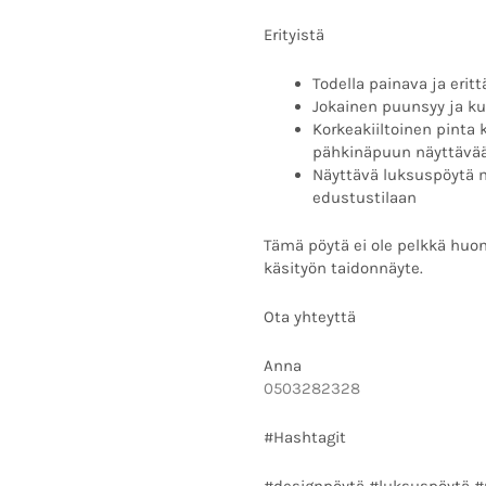
Erityistä
Todella painava ja erit
Jokainen puunsyy ja ku
Korkeakiiltoinen pinta 
pähkinäpuun näyttävää
Näyttävä luksuspöytä m
edustustilaan
Tämä pöytä ei ole pelkkä huo
käsityön taidonnäyte.
Ota yhteyttä
Anna
0503282328
#Hashtagit
#designpöytä #luksuspöytä 