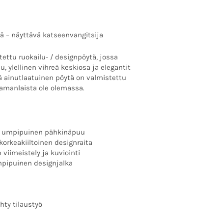
ä – näyttävä katseenvangitsija
ettu ruokailu- / designpöytä, jossa
 ylellinen vihreä keskiosa ja elegantit
ä ainutlaatuinen pöytä on valmistettu
 samanlaista ole olemassa.
en umpipuinen pähkinäpuu
korkeakiiltoinen designraita
 viimeistely ja kuviointi
umpipuinen designjalka
hty tilaustyö