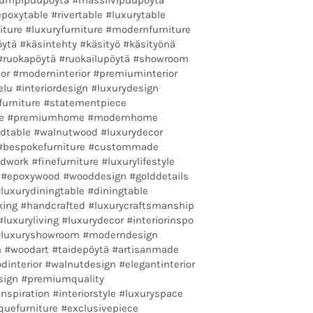
oxytable #rivertable #luxurytable
ture #luxuryfurniture #modernfurniture
ytä #käsintehty #käsityö #käsityönä
 #ruokapöytä #ruokailupöytä #showroom
or #moderninterior #premiuminterior
lu #interiordesign #luxurydesign
furniture #statementpiece
ome #premiumhome #modernhome
odtable #walnutwood #luxurydecor
 #bespokefurniture #custommade
dwork #finefurniture #luxurylifestyle
#epoxywood #wooddesign #golddetails
luxurydiningtable #diningtable
king #handcrafted #luxurycraftsmanship
uxuryliving #luxurydecor #interiorinspo
 #luxuryshowroom #moderndesign
#woodart #taidepöytä #artisanmade
dinterior #walnutdesign #elegantinterior
sign #premiumquality
spiration #interiorstyle #luxuryspace
uefurniture #exclusivepiece