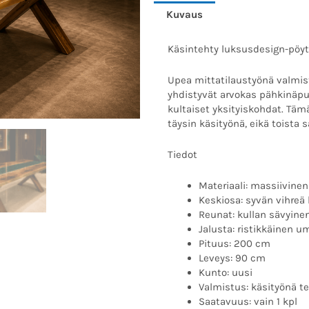
Kuvaus
Käsintehty luksusdesign-pöyt
Upea mittatilaustyönä valmist
yhdistyvät arvokas pähkinäpuu,
kultaiset yksityiskohdat. Täm
täysin käsityönä, eikä toista
Tiedot
Materiaali: massiivin
Keskiosa: syvän vihreä 
Reunat: kullan sävyinen
Jalusta: ristikkäinen 
Pituus: 200 cm
Leveys: 90 cm
Kunto: uusi
Valmistus: käsityönä te
Saatavuus: vain 1 kpl