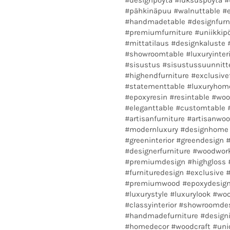
#pähkinäpuu #walnuttable #ep
#handmadetable #designfurni
#premiumfurniture #uniikkipö
#mittatilaus #designkaluste
#showroomtable #luxuryinteri
#sisustus #sisustussuunnitte
#highendfurniture #exclusive
#statementtable #luxuryh
#epoxyresin #resintable #wo
#eleganttable #customtable
#artisanfurniture #artisanwoo
#modernluxury #designhome 
#greeninterior #greendesign #
#designerfurniture #woodwor
#premiumdesign #highgloss #l
#furnituredesign #exclusive
#premiumwood #epoxydesign 
#luxurystyle #luxurylook #woo
#classyinterior #showroomde
#handmadefurniture #designin
#homedecor #woodcraft #uniq