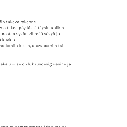
täin tukeva rakenne
vio tekee pöydästä täysin uniikin
korostaa syvän vihreää sävyä ja
 kuviota
oderniin kotiin, showroomiin tai
nekalu — se on luksusdesign-esine ja
#umpipuupöytä #massiivipuupöytä