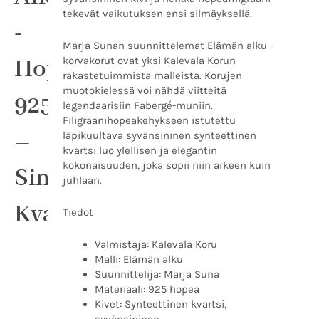
Sininen
tekevät vaikutuksen ensi silmäyksellä.
kvartsi
-
määrä
Marja Sunan suunnittelemat Elämän alku -
Hopeakorvakorut
korvakorut ovat yksi Kalevala Korun
rakastetuimmista malleista. Korujen
muotokielessä voi nähdä viitteitä
925
legendaarisiin Fabergé-muniin.
Filigraanihopeakehykseen istutettu
–
läpikuultava syvänsininen synteettinen
kvartsi luo ylellisen ja elegantin
kokonaisuuden, joka sopii niin arkeen kuin
Sininen
juhlaan.
Kvartsi
Tiedot
Valmistaja: Kalevala Koru
Malli: Elämän alku
Suunnittelija: Marja Suna
Materiaali: 925 hopea
Kivet: Synteettinen kvartsi,