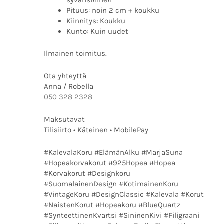
syvänsininen
Pituus: noin 2 cm + koukku
Kiinnitys: Koukku
Kunto: Kuin uudet
Ilmainen toimitus.
Ota yhteyttä
Anna / Robella
050 328 2328
Maksutavat
Tilisiirto • Käteinen • MobilePay
#KalevalaKoru #ElämänAlku #MarjaSuna
#Hopeakorvakorut #925Hopea #Hopea
#Korvakorut #Designkoru
#SuomalainenDesign #KotimainenKoru
#VintageKoru #DesignClassic #Kalevala #Korut
#NaistenKorut #Hopeakoru #BlueQuartz
#SynteettinenKvartsi #SininenKivi #Filigraani