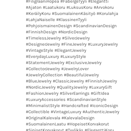
#FiligraaniHopea #FabergeTyyli #Elegantti
#Ajaton #Laatukoru #LuksusKoru #Arvokoru
#KeräilyKoru #SuomalainenKäsityö #Korulahja
#LahjaNaiselle #KlassinenTyyli
#PohjoismainenDesign #ScandinavianDesign
#FinnishDesign #NordicDesign
#TimelessJewelry #SilverJewelry
#DesignerJewelry #FineJewelry #LuxuryJewelry
#VintageStyle #ElegantJewelry
#EverydayLuxury #LuxuryStyle
#StatementJewelry #ExclusiveJewelry
#CollectorJewelry #JewelryLover
#JewelryCollection #BeautifulJewelry
#BlueJewelry #ClassicJewelry #FinnishJewelry
#NordicJewelry #QualityJewelry #LuxuryGift
#FashionJewelry #SilverEarrings #GiftIdea
#LuxuryAccessories #ScandinavianStyle
#MinimalistStyle #Handcrafted #IconicDesign
#Collectible #VintageLuxury #AuthenticJewelry
#OriginalKalevala #KalevalaDesign
#SuomalainenLaatu #HopeisetKorvakorut
#SinisetKorvakorut #Tyylikäs #EleganttiKoru