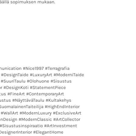
äällä sopimuksen mukaan.
nication #Nice1997 #Terragrafia
 #DesignTaide #LuxuryArt #ModerniTaide
 #SuuriTaulu #Olohuone #Sisustus
or #DesignKoti #StatementPiece
tus #FineArt #ContemporaryArt
sustus #NäyttäväTaulu #Kultakehys
SuomalainenTaiteilija #HighEndInterior
n #WallArt #ModernLuxury #ExclusiveArt
Design #ModernClassic #ArtCollector
a #Sisustusinspiraatio #ArtInvestment
esignerInterior #ElegantHome