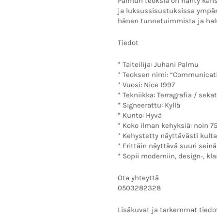
Palmun teoksia on nähty kansa
ja luksussisustuksissa ympär
hänen tunnetuimmista ja hal
Tiedot
* Taiteilija: Juhani Palmu
* Teoksen nimi: “Communicat
* Vuosi: Nice 1997
* Tekniikka: Terragrafia / seka
* Signeerattu: Kyllä
* Kunto: Hyvä
* Koko ilman kehyksiä: noin 7
* Kehystetty näyttävästi kulta
* Erittäin näyttävä suuri sein
* Sopii moderniin, design-, k
Ota yhteyttä
0503282328
Lisäkuvat ja tarkemmat tiedo