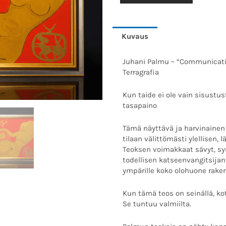
“Communication”
(Nice
1997)
Kuvaus
määrä
Juhani Palmu – “Communicatio
Terragrafia
Kun taide ei ole vain sisustu
tasapaino
Tämä näyttävä ja harvinaine
tilaan välittömästi ylellisen
Teoksen voimakkaat sävyt, sym
todellisen katseenvangitsijan
ympärille koko olohuone rake
Kun tämä teos on seinällä, kot
Se tuntuu valmiilta.