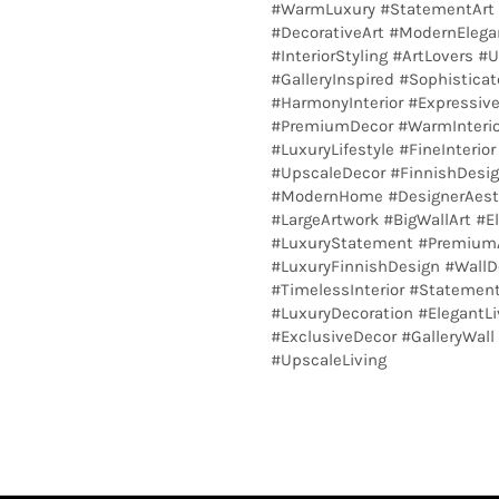
#WarmLuxury #StatementArt #
#DecorativeArt #ModernEleg
#InteriorStyling #ArtLovers 
#GalleryInspired #Sophistica
#HarmonyInterior #Expressive
#PremiumDecor #WarmInterior
#LuxuryLifestyle #FineInterior
#UpscaleDecor #FinnishDesign
#ModernHome #DesignerAesth
#LargeArtwork #BigWallArt #E
#LuxuryStatement #PremiumArt
#LuxuryFinnishDesign #WallD
#TimelessInterior #Statemen
#LuxuryDecoration #ElegantLi
#ExclusiveDecor #GalleryWall 
#UpscaleLiving