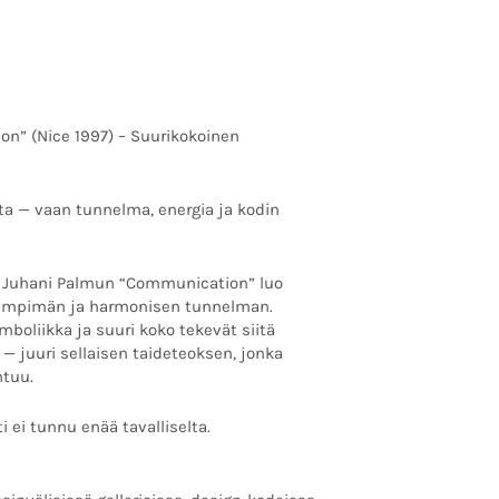
n” (Nice 1997) – Suurikokoinen
sta — vaan tunnelma, energia ja kodin
n Juhani Palmun “Communication” luo
, lämpimän ja harmonisen tunnelman.
boliikka ja suuri koko tekevät siitä
 — juuri sellaisen taideteoksen, jonka
ntuu.
i ei tunnu enää tavalliselta.