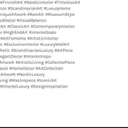
FinnishArt #NordicInterior #TimelessArt
ance #ScandinavianArt #LuxuryHome
#UniqueArtwork #RareArt #MuseumStyle
tedDecor #VisualBalance
Art #ClassicArt #ContemporaryInterior
 #HighEndArt #InteriorGoals
 #ArtForHome #ArtisticInterior
 #ExclusiveInterior #LuxuryWallArt
etic #ScandinavianLuxury #ArtPiece
legantDecor #InteriorInspo
work #ArtisticLiving #CollectorPiece
ecor #HomeDecor #ArtCollection
tArtwork #NordicLuxury
ving #Masterpiece #IconicArt
#InteriorLuxury #DesignInspiration