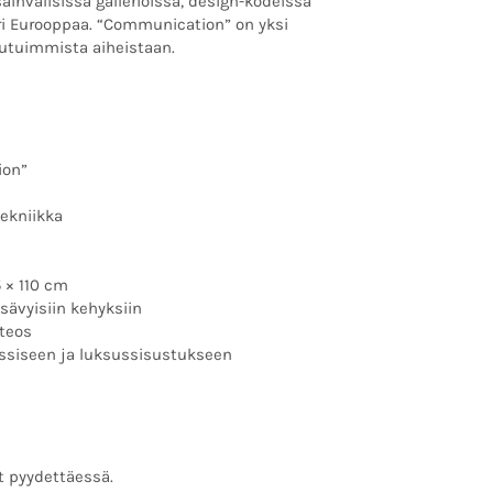
invälisissä gallerioissa, design-kodeissa
i Eurooppaa. “Communication” on yksi
utuimmista aiheistaan.
ion”
tekniikka
5 × 110 cm
sävyisiin kehyksiin
äteos
lassiseen ja luksussisustukseen
t pyydettäessä.