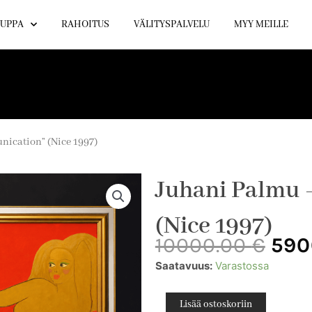
UPPA
RAHOITUS
VÄLITYSPALVELU
MYY MEILLE
ication” (Nice 1997)
Juhani Palmu 
(Nice 1997)
Alk
10000.00
€
590
hin
Juhani
Saatavuus:
Varastossa
oli:
Palmu
1000
–
Lisää ostoskoriin