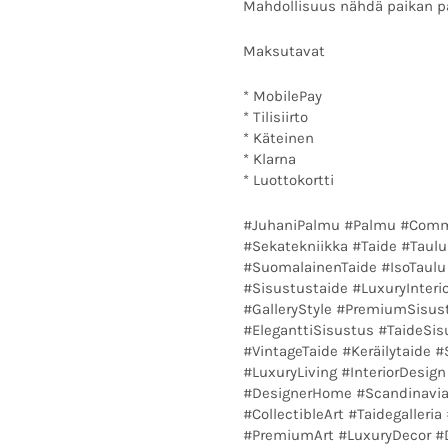
Mahdollisuus nähdä paikan p
Maksutavat
* MobilePay
* Tilisiirto
* Käteinen
* Klarna
* Luottokortti
#JuhaniPalmu #Palmu #Commu
#Sekatekniikka #Taide #Taulu
#SuomalainenTaide #IsoTaulu
#Sisustustaide #LuxuryInteri
#GalleryStyle #PremiumSisus
#EleganttiSisustus #TaideSi
#VintageTaide #Keräilytaide #
#LuxuryLiving #InteriorDesig
#DesignerHome #Scandinavian
#CollectibleArt #Taidegalleri
#PremiumArt #LuxuryDecor #D