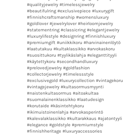
#qualityjewelry #timelessjewelry
#beautifulring #exclusivepiece #luxurygift
#finnishcraftsmanship #womensluxury
#goldlover #jewelrylover #heirloomjewelry
#statementring #classicring #elegantjewelry
#luxurylifestyle #designring #finnishluxury
#premiumgift #uniikkikoru #harvinainenlöytö
#laatutakuu #kultaklassikko #arvokaskoru
#suosittukoru #tyylikäslahja #eleganttityyli
#käytettykoru #secondhandluxury
#prelovedjewelry #goldfashion
#collectorjewelry #timelessstyle
#exclusivegold #luxurycollection #vintagekoru
#vintagejewelry #kultasormusmyynti
#naistenkultasormus #aitoakultaa
#suomalainenklassikko #laatudesign
#korutaide #käsintehtykoru
#ikimuistoinenlahja #arvokasperintö
#kalevalaklassikko #kultarakkaus #ajatontyyli
#elegance #goldstyle #premiumstyle
#finnishheritage #luxuryaccessories