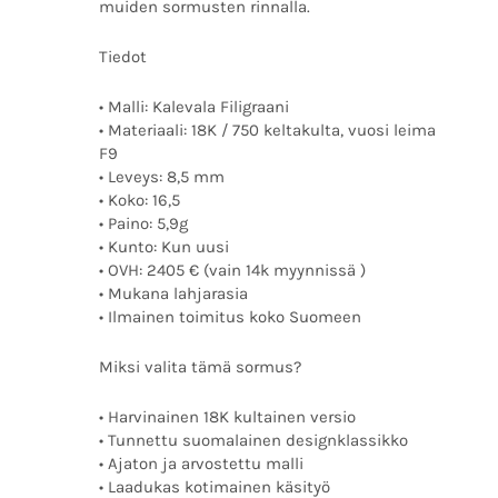
muiden sormusten rinnalla.
Tiedot
• Malli: Kalevala Filigraani
• Materiaali: 18K / 750 keltakulta, vuosi leima
F9
• Leveys: 8,5 mm
• Koko: 16,5
• Paino: 5,9g
• Kunto: Kun uusi
• OVH: 2405 € (vain 14k myynnissä )
• Mukana lahjarasia
• Ilmainen toimitus koko Suomeen
Miksi valita tämä sormus?
• Harvinainen 18K kultainen versio
• Tunnettu suomalainen designklassikko
• Ajaton ja arvostettu malli
• Laadukas kotimainen käsityö