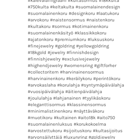
#kalevalafiligraani #kultasormus #18kkulta
#750kulta #keltakulta #suomalainendesign
#suomalainenkoru #designkoru #laatukoru
#arvokoru #naistensormus #naistenkoru
#kultakoru #sormus #kotimainenkoru
#suomalainenkäsityö #klassikkokoru
#ajatonkoru #premiumkoru #luksuskoru
#finejewelry #goldring #yellowgoldring
#18kgold #jewelry #finnishdesign
#finnishjewelry #exclusivejewelry
#highendjewelry #womensring #giftforher
#collectoritem #harvinainensormus
#harvinainenkoru #keräilykoru #perintökoru
#arvokaslaha #korulahja #syntymäpäivälahja
#vuosipäivälahja #äitienpäivälahja
#joululahja #lahjanainen #tyylikäskoru
#eleganttisormus #klassinensormus
#minimalistinenkoru #näyttäväkoru
#muotikoru #kultainen #aito18k #aito750
#suomalainenluksus #korukokoelma
#arvostettukoru #sijoituskoru #kultasijoitus
#arvonsäilyttäjä #luxuryring #goldjewelry