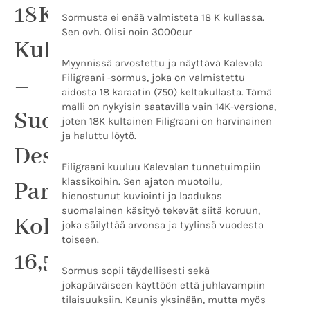
18K
Designia
Sormusta ei enää valmisteta 18 K kullassa.
Parhaimmillaan,
Sen ovh. Olisi noin 3000eur
koko
Kultasormus
16,5
Myynnissä arvostettu ja näyttävä Kalevala
määrä
–
Filigraani -sormus, joka on valmistettu
aidosta 18 karaatin (750) keltakullasta. Tämä
malli on nykyisin saatavilla vain 14K-versiona,
Suomalaista
joten 18K kultainen Filigraani on harvinainen
ja haluttu löytö.
Designia
Filigraani kuuluu Kalevalan tunnetuimpiin
klassikoihin. Sen ajaton muotoilu,
Parhaimmillaan,
hienostunut kuviointi ja laadukas
suomalainen käsityö tekevät siitä koruun,
Koko
joka säilyttää arvonsa ja tyylinsä vuodesta
toiseen.
16,5
Sormus sopii täydellisesti sekä
jokapäiväiseen käyttöön että juhlavampiin
tilaisuuksiin. Kaunis yksinään, mutta myös