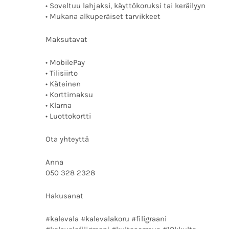
• Soveltuu lahjaksi, käyttökoruksi tai keräilyyn
• Mukana alkuperäiset tarvikkeet
Maksutavat
• MobilePay
• Tilisiirto
• Käteinen
• Korttimaksu
• Klarna
• Luottokortti
Ota yhteyttä
Anna
050 328 2328
Hakusanat
#kalevala #kalevalakoru #filigraani