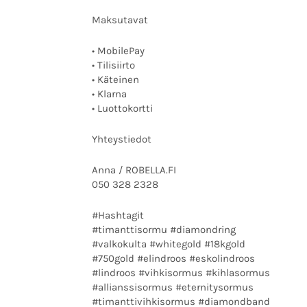
Maksutavat
• MobilePay
• Tilisiirto
• Käteinen
• Klarna
• Luottokortti
Yhteystiedot
Anna / ROBELLA.FI
050 328 2328
#Hashtagit
#timanttisormu #diamondring
#valkokulta #whitegold #18kgold
#750gold #elindroos #eskolindroos
#lindroos #vihkisormus #kihlasormus
#allianssisormus #eternitysormus
#timanttivihkisormus #diamondband