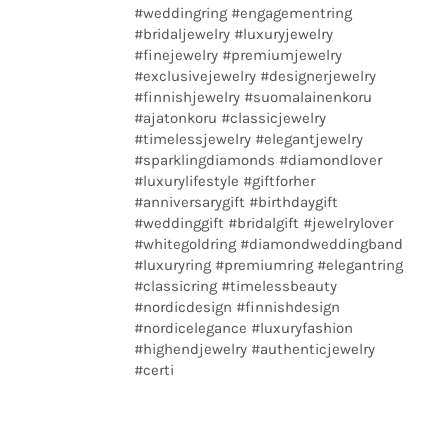
#weddingring #engagementring
#bridaljewelry #luxuryjewelry
#finejewelry #premiumjewelry
#exclusivejewelry #designerjewelry
#finnishjewelry #suomalainenkoru
#ajatonkoru #classicjewelry
#timelessjewelry #elegantjewelry
#sparklingdiamonds #diamondlover
#luxurylifestyle #giftforher
#anniversarygift #birthdaygift
#weddinggift #bridalgift #jewelrylover
#whitegoldring #diamondweddingband
#luxuryring #premiumring #elegantring
#classicring #timelessbeauty
#nordicdesign #finnishdesign
#nordicelegance #luxuryfashion
#highendjewelry #authenticjewelry
#certi