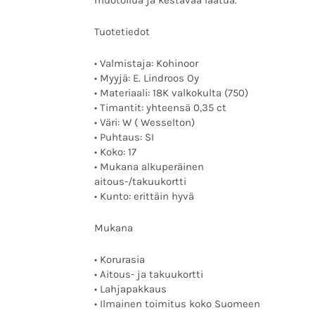
muotoilua ja kestävää laatua.
Tuotetiedot
• Valmistaja: Kohinoor
• Myyjä: E. Lindroos Oy
• Materiaali: 18K valkokulta (750)
• Timantit: yhteensä 0,35 ct
• Väri: W ( Wesselton)
• Puhtaus: SI
• Koko: 17
• Mukana alkuperäinen
aitous-/takuukortti
• Kunto: erittäin hyvä
Mukana
• Korurasia
• Aitous- ja takuukortti
• Lahjapakkaus
• Ilmainen toimitus koko Suomeen