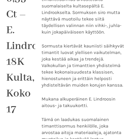
18K
suomalaiselta kultasepältä E.
Kulta,
Ct –
Lindrookselta. Sormuksen siro mutta
Koko
näyttävä muotoilu tekee siitä
17
täydellisen valinnan niin vihki-, juhla-
E.
määrä
kuin jokapäiväiseen käyttöön.
Lindroos,
Sormusta kiertävät kauniisti säihkyvät
timantit luovat ylellisen vaikutelman,
18K
joka kestää aikaa ja trendejä.
Valkokullan ja timanttien yhdistelmä
tekee kokonaisuudesta klassisen,
Kulta,
hienostuneen ja erittäin helposti
yhdisteltävän muiden korujen kanssa.
Koko
Mukana alkuperäinen E. Lindroosin
17
aitous- ja takuukortti.
Tämä on laadukas suomalainen
timanttisormus henkilölle, joka
arvostaa aitoja materiaaleja, ajatonta