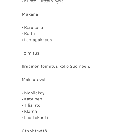
• Kunto: Erittäin hyvä
Mukana
• Korurasia
• Kuitti
• Lahjapakkaus
Toimitus
Ilmainen toimitus koko Suomeen.
Maksutavat
• MobilePay
• Käteinen
• Tilisiirto
• Klarna
• Luottokortti
Ota yhteyttä