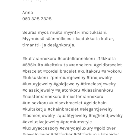
Anna
050 328 2328
Seuraa myös muita myynti-ilmoituksiani.
Myynnissä säännöllisesti laadukkaita kulta-,
timantti- ja designkoruja.
#kultarannekoru #cordellrannekoru #14kkulta
#585kulta #keltakulta #rannekoru #goldbracelet
#bracelet #cordellbracelet #kultakoru #arvokoru
#luksuskoru #premiumjewelry #finejewelry
#luxuryjewelry #goldjewelry #timelessjewelry
#classicjewelry #ajatonkoru #klassinenkoru
#naistenrannekoru #miestenrannekoru
#unisexkoru #unisexbracelet #goldchain
#kultaketju #chainbracelet #elegantjewelry
#fashionjewelry #qualityjewelry #highendjewelry
#exclusivejewelry #premiumstyle
#luxuryaccessory #everydayluxury #goldlover
#jewelrylover #giftforher #giftforhim #lahjaidea