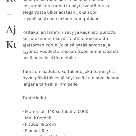
ketjumalli on tunnettu näyttävästä mutta
–
elegantista ulkonäöstään, joka sopii
täydellisesti niin arkeen kuin juhlaan.
Ajaton
Keltakullan lämmin sävy ja kauniisti punottu
ketjurakenne tekevät tästä rannekorusta
Kultaklassikko
ajattoman korun, joka säilyttää arvonsa ja
tyylinsä vuodesta toiseen. Sopii erinomaisesti
sekä naisille että miehille.
Tämä on laadukas kultakoru, joka toimii yhtä
hyvin päivittäisessä käytössä kuin arvokkaana
lahjana tärkeälle ihmiselle.
Tuotetiedot
• Materiaali: 14K keltakulta (585)
• Malli: Cordell
• Pituus: 18,5 cm
• Paino: 4,9 g