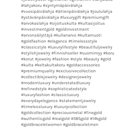
#lahjakoru #syntymäpäivälahja
#vuosipäivälahja #äitienpäivälahja #joululahja
#ystävänpäivälahja #luxurygift #premiumgift
#arvokaslahja #sijoituskulta #kultasijoitus
#investmentgold #goldinvestment
#arvonsäilyttäjä #kullanarvo #kultamuoti
#goldfashion #elegance #timelessstyle
#classicstyle #luxurylifestyle #beautifuljewelry
#stylishjewelry #finnishseller #suomimyy #koru
#korut #jewelry #fashion #style #beauty #gold
#kulta #keltakultakoru #goldaccessories
#premiumquality #exclusivecollection
#collectiblejewelry #designerjewelry
#modernluxury #understatedluxury
#refinedstyle #sophisticatedstyle
#luxuryfashion #classicluxury
#everydayelegance #statementjewelry
#timelessluxury #luxurycollection
#goldcollection #preciousmetal #finegold
#authenticgold #realgold #585gold #14kgold
#goldbraceletwomen #goldbraceletmen