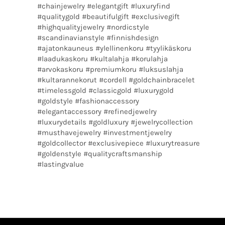
#chainjewelry #elegantgift #luxuryfind
#qualitygold #beautifulgift #exclusivegift
#highqualityjewelry #nordicstyle
#scandinavianstyle #finnishdesign
#ajatonkauneus #ylellinenkoru #tyylikäskoru
#laadukaskoru #kultalahja #korulahja
#arvokaskoru #premiumkoru #luksuslahja
#kultarannekorut #cordell #goldchainbracelet
#timelessgold #classicgold #luxurygold
#goldstyle #fashionaccessory
#elegantaccessory #refinedjewelry
#luxurydetails #goldluxury #jewelrycollection
#musthavejewelry #investmentjewelry
#goldcollector #exclusivepiece #luxurytreasure
#goldenstyle #qualitycraftsmanship
#lastingvalue