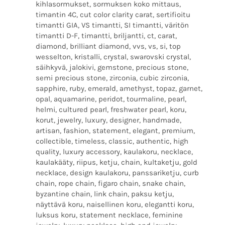
kihlasormukset, sormuksen koko mittaus,
timantin 4C, cut color clarity carat, sertifioitu
timantti GIA, VS timantti, SI timantti, väritön
timantti D-F, timantti, briljantti, ct, carat,
diamond, brilliant diamond, vvs, vs, si, top
wesselton, kristalli, crystal, swarovski crystal,
säihkyvä, jalokivi, gemstone, precious stone,
semi precious stone, zirconia, cubic zirconia,
sapphire, ruby, emerald, amethyst, topaz, garnet,
opal, aquamarine, peridot, tourmaline, pearl,
helmi, cultured pearl, freshwater pearl, koru,
korut, jewelry, luxury, designer, handmade,
artisan, fashion, statement, elegant, premium,
collectible, timeless, classic, authentic, high
quality, luxury accessory, kaulakoru, necklace,
kaulakääty, riipus, ketju, chain, kultaketju, gold
necklace, design kaulakoru, panssariketju, curb
chain, rope chain, figaro chain, snake chain,
byzantine chain, link chain, paksu ketju,
näyttävä koru, naisellinen koru, elegantti koru,
luksus koru, statement necklace, feminine