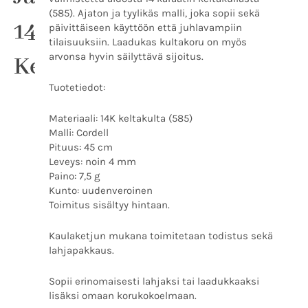
(585). Ajaton ja tyylikäs malli, joka sopii sekä
14K
päivittäiseen käyttöön että juhlavampiin
tilaisuuksiin. Laadukas kultakoru on myös
arvonsa hyvin säilyttävä sijoitus.
Keltakultaa
Tuotetiedot:
Materiaali: 14K keltakulta (585)
Malli: Cordell
Pituus: 45 cm
Leveys: noin 4 mm
Paino: 7,5 g
Kunto: uudenveroinen
Toimitus sisältyy hintaan.
Kaulaketjun mukana toimitetaan todistus sekä
lahjapakkaus.
Sopii erinomaisesti lahjaksi tai laadukkaaksi
lisäksi omaan korukokoelmaan.