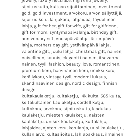
jewelry, luxury necklace, high end jewelry,
sijoituskulta, kultaan sijoittaminen, investment
gold, gold investment, arvokoru, arvon säilyttäjä,
sijoitus koru, lahjakoru, lahjaidea, täydellinen
lahja, gift for her, gift for wife, gift for girlfriend,
gift for mom, syntymäpäivälahja, birthday gift,
anniversary gift, vuosipäivälahja, äitienpäivä
lahja, mothers day gift, ystävänpäivä lahja,
valentine gift, joulu lahja, christmas gift, nainen,
naisellinen, kaunis, elegantti nainen, itsevarma
nainen, tyyli, fashion, beauty, love, romanttinen,
premium koru, harvinainen koru, uniikki koru,
keräilykoru, vintage tyyli, moderni luksus,
skandinaavinen design, nordic design, finnish
design
kultakaulaketju, kultaketju, 14k kulta, 585 kulta,
keltakultainen kaulaketju, cordell ketju,
kultakoru, arvokoru, sijoituskulta, laadukas
kaulaketju, miesten kaulaketju, naisten
kaulaketju, unisex kaulaketju, kultalahja,
lahjaidea, ajaton koru, korulahja, uusi kaulaketju,
kullan arvo, kultasijoitus, lahjapakkaus, ilmainen