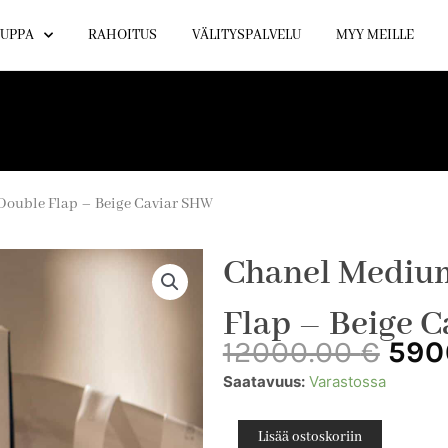
UPPA
RAHOITUS
VÄLITYSPALVELU
MYY MEILLE
Double Flap – Beige Caviar SHW
Chanel Medium
Flap – Beige 
Alk
12000.00
€
590
hin
Chanel
Saatavuus:
Varastossa
oli:
Medium
1200
Classic
Lisää ostoskoriin