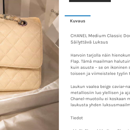
Double
Flap
–
Kuvaus
Beige
Caviar
CHANEL Medium Classic Doub
SHW
Säilyttävä Luksus
määrä
Harvoin tarjolla näin hienok
Flap. Tämä maailman halutui
kuin asuste – se on ikoninen s
toiseen ja viimeistelee tyylin 
Laukun vaalea beige caviar-na
metalliosiin luo ylellisen ja
Chanel-muotoilu ei koskaan m
laukusta yhden luksusmaailm
Tiedot