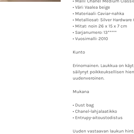
• Malli: Chanel Medium Classi
• Väri: Vaalea beige
• Materiaali: Caviar-nahka
• Metalliosat: Silver Hardware
• Mitat: noin 26 x 15 x 7 cm
• Sarjanumero: 13*****
• Vuosimalli: 2010
Kunto
Erinomainen. Laukkua on käyt
säilynyt poikkeuksellisen hie
uudenveroinen.
Mukana
• Dust bag
• Chanel-lahjalaatikko
• Entrupy-aitoustodistus
Uuden vastaavan laukun hinta 