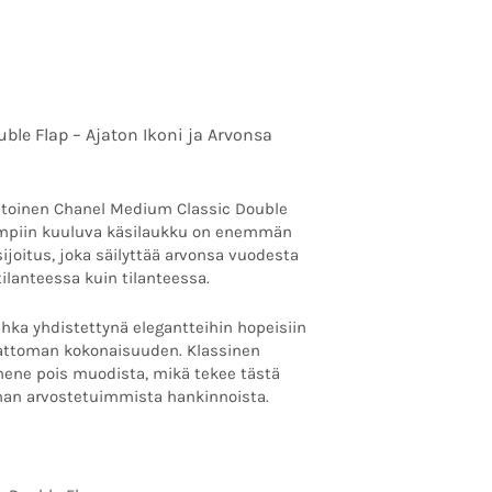
le Flap – Ajaton Ikoni ja Arvonsa
untoinen Chanel Medium Classic Double
mpiin kuuluva käsilaukku on enemmän
ijoitus, joka säilyttää arvonsa vuodesta
tilanteessa kuin tilanteessa.
hka yhdistettynä elegantteihin hopeisiin
 ajattoman kokonaisuuden. Klassinen
ene pois muodista, mikä tekee tästä
an arvostetuimmista hankinnoista.