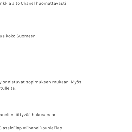
nkkia aito Chanel huomattavasti
tus koko Suomeen.
tely onnistuvat sopimuksen mukaan. Myös
ulleita.
aneliin liittyvää hakusanaa:
lassicFlap #ChanelDoubleFlap