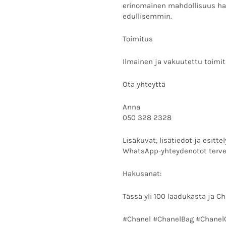
erinomainen mahdollisuus ha
edullisemmin.
Toimitus
Ilmainen ja vakuutettu toimi
Ota yhteyttä
Anna
050 328 2328
Lisäkuvat, lisätiedot ja esit
WhatsApp-yhteydenotot tervet
Hakusanat:
Tässä yli 100 laadukasta ja Ch
#Chanel #ChanelBag #ChanelC