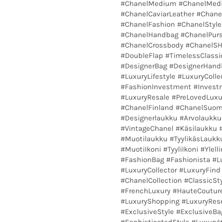
#ChanelMedium #ChanelMedi
#ChanelCaviarLeather #Chane
#ChanelFashion #ChanelStyle
#ChanelHandbag #ChanelPurs
#ChanelCrossbody #ChanelSHW
#DoubleFlap #TimelessClass
#DesignerBag #DesignerHandb
#LuxuryLifestyle #LuxuryColl
#FashionInvestment #Investm
#LuxuryResale #PreLovedLuxu
#ChanelFinland #ChanelSuom
#Designerlaukku #Arvolaukku
#VintageChanel #Käsilaukku 
#Muotilaukku #TyylikäsLaukku
#MuotiIkoni #TyyliIkoni #Yle
#FashionBag #Fashionista #
#LuxuryCollector #LuxuryFin
#ChanelCollection #ClassicSty
#FrenchLuxury #HauteCoutur
#LuxuryShopping #LuxuryRese
#ExclusiveStyle #ExclusiveB
#SophisticatedStyle #Luxur