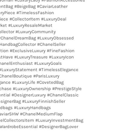
ntBag #BeigeBag #CaviarLeather
ryPiece #TimelessFashion
ece #CollectorItem #LuxuryDeal
ket #LuxuryResaleMarket
llector #LuxuryCommunity
 #ChanelDreamBag #LuxuryObsessed
HandbagCollector #ChanelSeller
ction #ExclusiveLuxury #FineFashion
tHave #LuxuryTreasure #LuxuryIcon
anelEnthusiast #LuxuryGoals
#LuxuryStatement #TimelessElegance
ChanelBoutique #ParisLuxury
gance #LuxuryLife #CovetedBag
hase #LuxuryOwnership #PrestigeStyle
ntial #DesignerLuxury #ChanelClassic
signerBag #LuxuryFinnishSeller
ndbags #LuxuryHandbags
CaviarSHW #ChanelMediumFlap
elCollectorsItem #LuxuryInvestmentBag
WardrobeEssential #DesignerBagLover