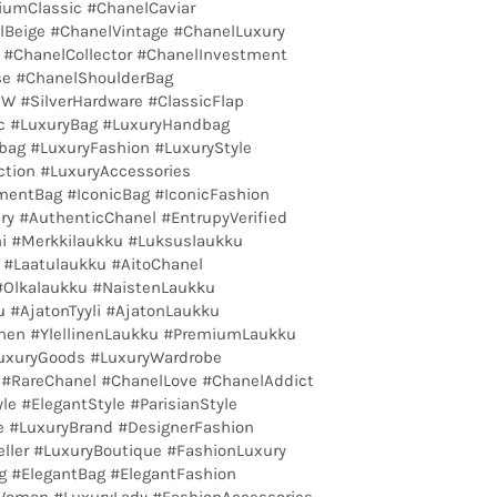
umClassic #ChanelCaviar
lBeige #ChanelVintage #ChanelLuxury
 #ChanelCollector #ChanelInvestment
e #ChanelShoulderBag
 #SilverHardware #ClassicFlap
ic #LuxuryBag #LuxuryHandbag
ag #LuxuryFashion #LuxuryStyle
ection #LuxuryAccessories
entBag #IconicBag #IconicFashion
ry #AuthenticChanel #EntrupyVerified
i #Merkkilaukku #Luksuslaukku
 #Laatulaukku #AitoChanel
#Olkalaukku #NaistenLaukku
 #AjatonTyyli #AjatonLaukku
llinen #YlellinenLaukku #PremiumLaukku
LuxuryGoods #LuxuryWardrobe
d #RareChanel #ChanelLove #ChanelAddict
le #ElegantStyle #ParisianStyle
e #LuxuryBrand #DesignerFashion
ller #LuxuryBoutique #FashionLuxury
ag #ElegantBag #ElegantFashion
yWoman #LuxuryLady #FashionAccessories