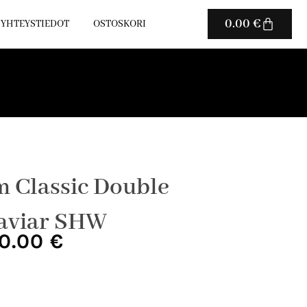
Cart
0.00
€
YHTEYSTIEDOT
OSTOSKORI
 Classic Double
Caviar SHW
uperäinen
Nykyinen
0.00
€
ta
hinta
on:
0.00 €.
5900.00 €.