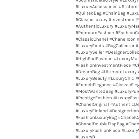
#LuxuryAccessories #Stateme
#QuiltedBag #ChainBag #Luxu
#ClassicLuxury #InvestmentPi
#AuthenticLuxury #LuxuryMar
#PremiumFashion #FashionCo
#ClassicChanel #ChanelIcon
#LuxuryFinds #BagCollector #
#LuxurySeller #DesignerColle
#HighEndFashion #LuxuryMus
#FashionInvestmentPiece #Ch
#DreamBag #UltimateLuxury 
#LuxuryBeauty #LuxuryChic #
#FrenchElegance #ClassicEle
#MostWantedBag #LuxuryPurc
#PrestigeFashion #LuxuryEsse
#ChanelOriginal #AuthenticDe
#LuxuryFinland #DesignerHa
#FashionLuxuryBag #Chanel
#ChanelDoubleFlapBag #Chan
#LuxuryFashionPiece #Luxury
#LuxuryB