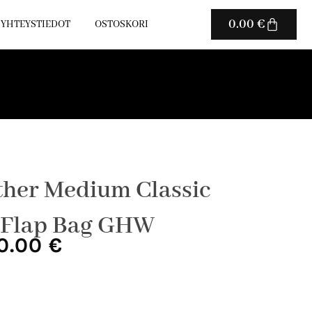
Cart
0.00
€
YHTEYSTIEDOT
OSTOSKORI
ther Medium Classic
 Flap Bag GHW
uperäinen
Nykyinen
0.00
€
ta
hinta
on:
0.00 €.
7900.00 €.