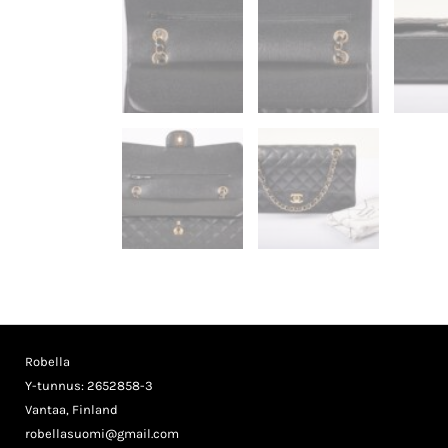
Robella
Y-tunnus: 2652858-3
Vantaa, Finland
robellasuomi@gmail.com