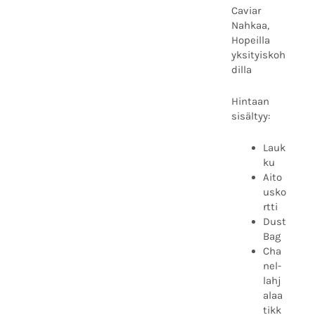
Caviar
Nahkaa,
Hopeilla
yksityiskoh
dilla
Hintaan
sisältyy:
Lauk
ku
Aito
usko
rtti
Dust
Bag
Cha
nel-
lahj
alaa
tikk