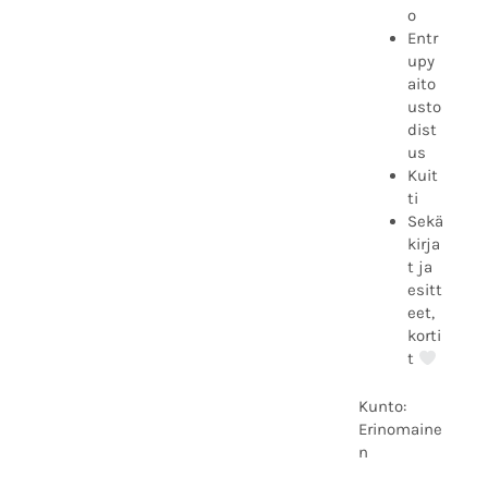
o
Entr
upy
aito
usto
dist
us
Kuit
ti
Sekä
kirja
t ja
esitt
eet,
korti
t
Kunto:
Erinomaine
n