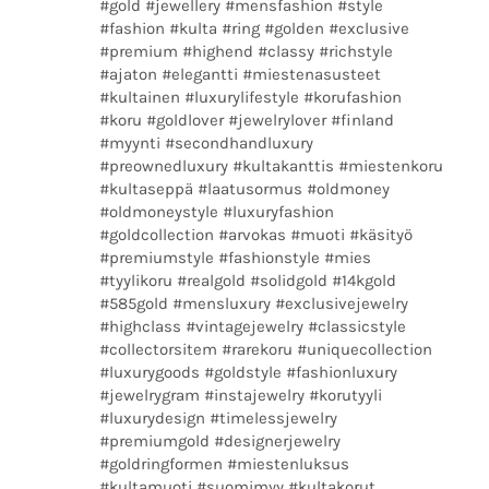
#gold #jewellery #mensfashion #style
#fashion #kulta #ring #golden #exclusive
#premium #highend #classy #richstyle
#ajaton #elegantti #miestenasusteet
#kultainen #luxurylifestyle #korufashion
#koru #goldlover #jewelrylover #finland
#myynti #secondhandluxury
#preownedluxury #kultakanttis #miestenkoru
#kultaseppä #laatusormus #oldmoney
#oldmoneystyle #luxuryfashion
#goldcollection #arvokas #muoti #käsityö
#premiumstyle #fashionstyle #mies
#tyylikoru #realgold #solidgold #14kgold
#585gold #mensluxury #exclusivejewelry
#highclass #vintagejewelry #classicstyle
#collectorsitem #rarekoru #uniquecollection
#luxurygoods #goldstyle #fashionluxury
#jewelrygram #instajewelry #korutyyli
#luxurydesign #timelessjewelry
#premiumgold #designerjewelry
#goldringformen #miestenluksus
#kultamuoti #suomimyy #kultakorut