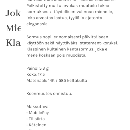
Pelkistetty mutta arvokas muotoilu tekee
Jokaisen
sormuksesta täydellisen valinnan miehelle,
joka arvostaa laatua, tyyliä ja ajatonta
eleganssia.
Miehen
Sormus sopii erinomaisesti päivittäiseen
Klassikko
käyttöön sekä näyttäväksi statement-koruksi.
Klassinen kultainen kantasormus, joka ei
mene koskaan pois muodista.
Paino: 5,3 g
Koko: 17,5
Materiaali: 14K / 585 keltakulta
Koonmuutos onnistuu.
Maksutavat
• MobilePay
• Tilisiirto
• Käteinen