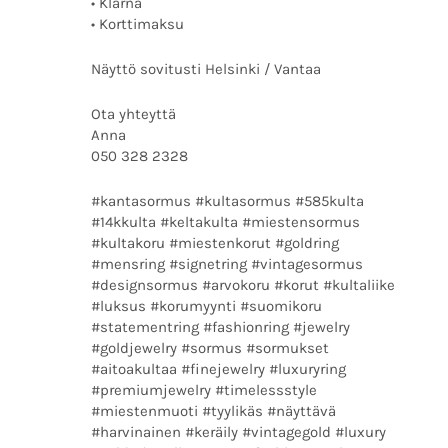
• Klarna
• Korttimaksu
Näyttö sovitusti Helsinki / Vantaa
Ota yhteyttä
Anna
050 328 2328
#kantasormus #kultasormus #585kulta
#14kkulta #keltakulta #miestensormus
#kultakoru #miestenkorut #goldring
#mensring #signetring #vintagesormus
#designsormus #arvokoru #korut #kultaliike
#luksus #korumyynti #suomikoru
#statementring #fashionring #jewelry
#goldjewelry #sormus #sormukset
#aitoakultaa #finejewelry #luxuryring
#premiumjewelry #timelessstyle
#miestenmuoti #tyylikäs #näyttävä
#harvinainen #keräily #vintagegold #luxury