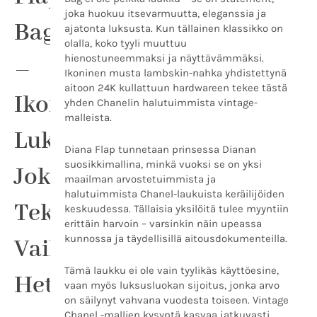
joka
joka huokuu itsevarmuutta, eleganssia ja
tekee
Bag
ajatonta luksusta. Kun tällainen klassikko on
vaikutuksen
olalla, koko tyyli muuttuu
heti
hienostuneemmaksi ja näyttävämmäksi.
–
määrä
Ikoninen musta lambskin-nahka yhdistettynä
aitoon 24K kullattuun hardwareen tekee tästä
Ikoninen
yhden Chanelin halutuimmista vintage-
malleista.
Luksuslaukku,
Diana Flap tunnetaan prinsessa Dianan
suosikkimallina, minkä vuoksi se on yksi
Joka
maailman arvostetuimmista ja
halutuimmista Chanel-laukuista keräilijöiden
Tekee
keskuudessa. Tällaisia yksilöitä tulee myyntiin
erittäin harvoin – varsinkin näin upeassa
kunnossa ja täydellisillä aitousdokumenteilla.
Vaikutuksen
Tämä laukku ei ole vain tyylikäs käyttöesine,
Heti
vaan myös luksusluokan sijoitus, jonka arvo
on säilynyt vahvana vuodesta toiseen. Vintage
Chanel -mallien kysyntä kasvaa jatkuvasti