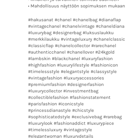
• Mahdollisuus näyttöön sopimuksen mukaan
#hakusanat #chanel #chanelbag #dianaflap
#vintagechanel #chanelvintage #chaneldiana
#luxurybag #designerbag #luksuslaukku
#merkkilaukku #vintageluxury #chanelclassic
#classicflap #chanelcollector #rarechanel
#authenticchanel #chanellover #24kgold
#lambskin #blackchanel #luxuryfashion
#highfashion #luxurylifestyle #fashionicon
#timelessstyle #elegantstyle #classystyle
#vintagefashion #luxuryaccessories
#premiumfashion #designerfashion
#luxurycollector #investmentbag
#collectiblefashion #fashionstatement
#parisfashion #iconicstyle
#princessdianastyle #chicstyle
#sophisticatedstyle #exclusivebag #rarebag
#luxurylook #fashionaddict #luxurypiece
#timelessluxury #vintagestyle
#elegantwoman #luxurydetails