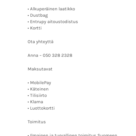
• Alkuperäinen laatikko
• Dustbag
• Entrupy aitoustodistus
• Kortti
Ota yhteyttä
Anna – 050 328 2328
Maksutavat
• MobilePay
• Käteinen
• Tilisiirto
• Klarna
• Luottokortti
Toimitus
• Ilmainen ja turvallinen toimitus Suomeen