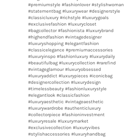
#premiumstyle #fashionlover #stylishwoman
#statementbag #luxurywear #designerstyle
#classicluxury #richstyle #luxurygoals
#exclusivefashion #luxurycloset
#bagcollector #fashionista #luxurybrand
#highendfashion #vintagedesigner
#luxuryshopping #elegantfashion
#classicelegance #premiumaccessories
#luxuryinspo #fashionluxury #luxurydaily
#beautifulbag #luxurycollection #rarefind
#vintageglamour #luxuryobsessed
#luxuryaddict #luxurypieces #iconicbag
#designercollection #luxurydesign
#timelessbeauty #fashionluxurystyle
#elegantlook #classicfashion
#luxuryaesthetic #vintageaesthetic
#luxurywardrobe #authenticluxury
#collectorpiece #fashioninvestment
#luxuryresale #luxurymarket
#exclusivecollection #luxuryvibes
#stylishaccessories #luxuryhandbag