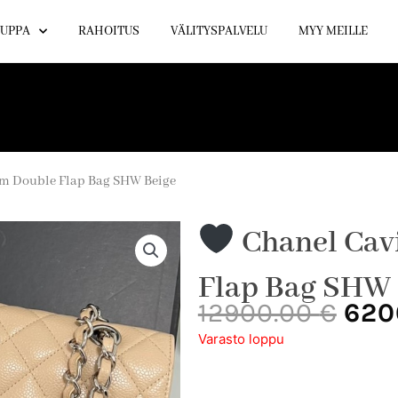
UPPA
RAHOITUS
VÄLITYSPALVELU
MYY MEILLE
m Double Flap Bag SHW Beige
Chanel Cav
Flap Bag SHW 
Alk
12900.00
€
620
hin
Varasto loppu
oli:
1290