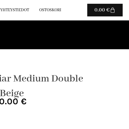
Cart
0.00
€
YHTEYSTIEDOT
OSTOSKORI
iar Medium Double
Beige
uperäinen
Nykyinen
0.00
€
ta
hinta
on:
0.00 €.
6200.00 €.