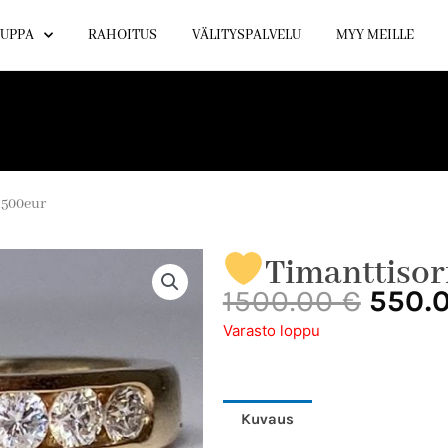
UPPA
RAHOITUS
VÄLITYSPALVELU
MYY MEILLE
1500eur
Timanttiso
Alku
1500.00
€
550.
hinta
Varasto loppu
oli:
1500.
Kuvaus