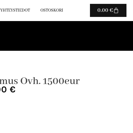
Cart
0.00
€
YHTEYSTIEDOT
OSTOSKORI
rmus Ovh. 1500eur
peräinen
Nykyinen
00
€
hinta
on:
00 €.
550.00 €.