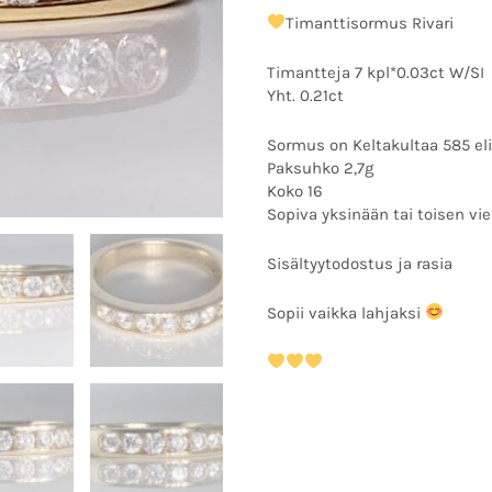
Timanttisormus Rivari
Timantteja 7 kpl*0.03ct W/SI
Yht. 0.21ct
Sormus on Keltakultaa 585 eli
Paksuhko 2,7g
Koko 16
Sopiva yksinään tai toisen vi
Sisältyytodostus ja rasia
Sopii vaikka lahjaksi