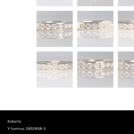
Robella
Y-tunnus: 2652858-3