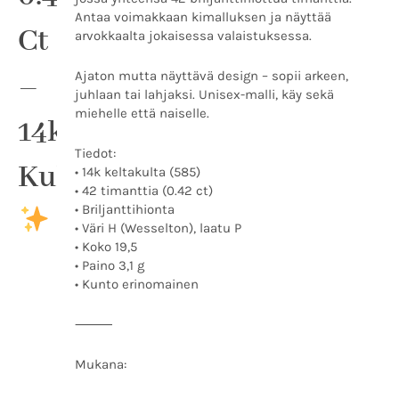
Antaa voimakkaan kimalluksen ja näyttää
Ct
arvokkaalta jokaisessa valaistuksessa.
–
Ajaton mutta näyttävä design – sopii arkeen,
juhlaan tai lahjaksi. Unisex-malli, käy sekä
miehelle että naiselle.
14k
Tiedot:
Kultaa
• 14k keltakulta (585)
• 42 timanttia (0.42 ct)
• Briljanttihionta
• Väri H (Wesselton), laatu P
• Koko 19,5
• Paino 3,1 g
• Kunto erinomainen
⸻
Mukana: