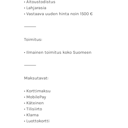
• Aitoustodistus
• Lahjarasia
• Vastaava uuden hinta noin 1500 €
⸻
Toimitus:
• Ilmainen toimitus koko Suomeen
⸻
Maksutavat:
• Korttimaksu
• MobilePay
• Käteinen
• Tilisiirto
• Klarna
• Luottokortti