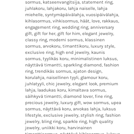
sormus, katseenvangitsija, statement ring,
juhlakoru, lahjakoru, lahja naiselle, lahja
miehelle, syntymäpäivälahja, vuosipäivälahja,
kihlasormus, vihkisormus, häät, love, rakkaus,
engagement ring, wedding ring, anniversary
gift, gift for her, gift for him, elegant jewelry,
classy ring, moderni sormus, klassinen
sormus, arvokoru, timanttikoru, luxury style,
exclusive ring, high end jewelry, kaunis
sormus, tyylikäs koru, minimalistinen luksus,
näyttävä timantti, sparkling diamond, fashion
ring, trendikäs sormus, ajaton design,
korulahja, naisellinen tyyli, glamour koru,
juhlatyyli, chic jewelry, elegant look, premium
lahja, laadukas koru, kimaltava sormus,
säihkyvä timantti, diamond lover, fine ring,
precious jewelry, luxury gift, wow sormus, upea
sormus, näyttävä koru, arvokas lahja, luksus
lifestyle, exclusive jewelry, stylish ring, fashion
jewelry, bling ring, sparkle ring, high quality
jewelry, uniikki koru, harvinainen