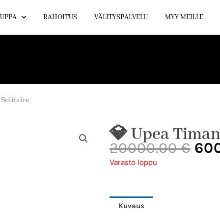
UPPA
RAHOITUS
VÄLITYSPALVELU
MYY MEILLE
Solitaire
💎 Upea Timant
Alk
20000.00
€
60
hin
Varasto loppu
oli:
200
Kuvaus