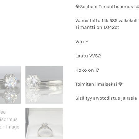
💎Solitaire Timanttisormus sä
Valmistettu 14k 585 valkokull
Timantti on 1.042ct
Väri F
Laatu VVS2
Koko on 17
Toimitan ilmaiseksi 💎
Sisältyy arvotodistus ja rasia